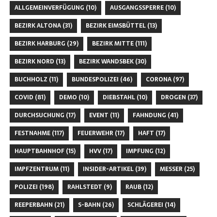
ALLGEMEINVERFÜGUNG
(10)
AUSGANGSSPERRE
(10)
BEZIRK ALTONA
(31)
BEZIRK EIMSBÜTTEL
(13)
BEZIRK HARBURG
(29)
BEZIRK MITTE
(111)
BEZIRK NORD
(13)
BEZIRK WANDSBEK
(30)
BUCHHOLZ
(11)
BUNDESPOLIZEI
(46)
CORONA
(97)
COVID
(81)
DEMO
(10)
DIEBSTAHL
(10)
DROGEN
(37)
DURCHSUCHUNG
(17)
EVENT
(11)
FAHNDUNG
(41)
FESTNAHME
(117)
FEUERWEHR
(17)
HAFT
(17)
HAUPTBAHNHOF
(15)
HVV
(17)
IMPFUNG
(12)
IMPFZENTRUM
(11)
INSIDER-ARTIKEL
(39)
MESSER
(25)
POLIZEI
(198)
RAHLSTEDT
(9)
RAUB
(12)
REEPERBAHN
(21)
S-BAHN
(26)
SCHLÄGEREI
(14)