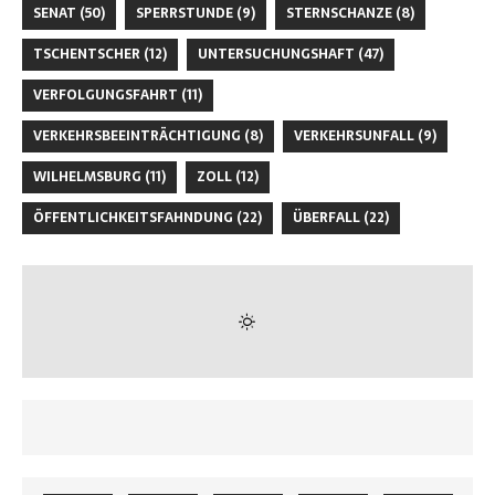
SENAT
(50)
SPERRSTUNDE
(9)
STERNSCHANZE
(8)
TSCHENTSCHER
(12)
UNTERSUCHUNGSHAFT
(47)
VERFOLGUNGSFAHRT
(11)
VERKEHRSBEEINTRÄCHTIGUNG
(8)
VERKEHRSUNFALL
(9)
WILHELMSBURG
(11)
ZOLL
(12)
ÖFFENTLICHKEITSFAHNDUNG
(22)
ÜBERFALL
(22)