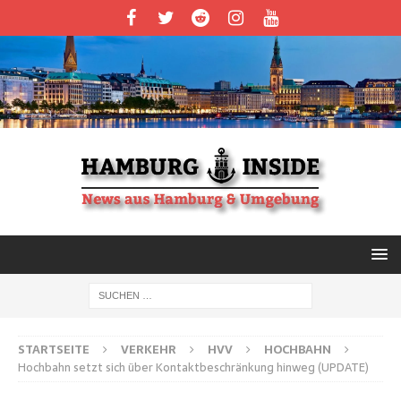
STARTSEITE
VERKEHR
HVV
HOCHBAHN
Hochbahn setzt sich über Kontaktbeschränkung hinweg (UPDATE)