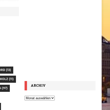
ORD
(13)
HOLZ
(11)
ARCHIV
A
(97)