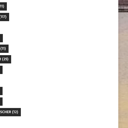
11)
117)
(11)
R
(25)
SCHER
(12)