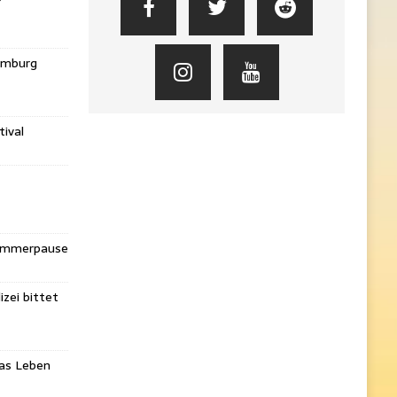
amburg
ival
Sommerpause
izei bittet
das Leben