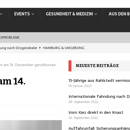
EVENTS
GESUNDHEIT & MEDIZIN
AUS DEN B
SERPROBLEME
dung nach Drogendealer
HAMBURG & UMGEBUNG
en Knast
HAMBURG & UMGEBUNG
n am 14. Dezember geschlossen
NEUESTE BEITRÄGE
rungsanhänger übersehen
HAMBURG & UMGEBUNG
ands: In Hamburg jetzt online ummelden
VERBRAUCHER
am 14.
13-Jährige aus Rahlstedt vermis
19. Januar 2023
vermisst
HAMBURG & UMGEBUNG
Internationale Fahndung nach D
28. September 2022
Vom Kiez direkt in den Knast
26. September 2022
Auffahrunfall: Sicherungsanhän