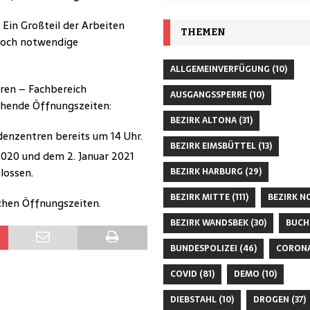
 Ein Großteil der Arbeiten
THEMEN
doch notwendige
ALLGEMEINVERFÜGUNG
(10)
ren – Fachbereich
AUSGANGSSPERRE
(10)
hende Öffnungszeiten:
BEZIRK ALTONA
(31)
enzentren bereits um 14 Uhr.
BEZIRK EIMSBÜTTEL
(13)
020 und dem 2. Januar 2021
lossen.
BEZIRK HARBURG
(29)
BEZIRK MITTE
(111)
BEZIRK N
ichen Öffnungszeiten.
BEZIRK WANDSBEK
(30)
BUCH
BUNDESPOLIZEI
(46)
CORON
COVID
(81)
DEMO
(10)
DIEBSTAHL
(10)
DROGEN
(37)