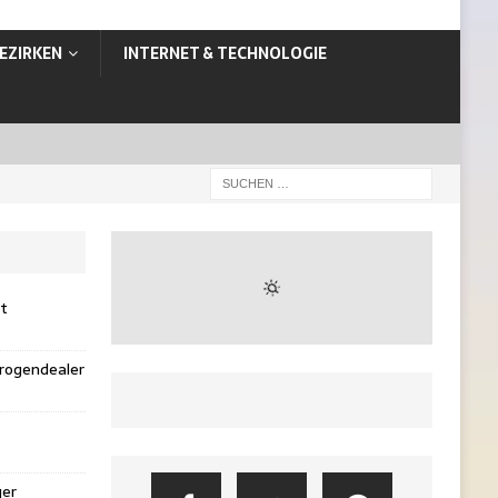
EZIRKEN
INTERNET & TECHNOLOGIE
st
rogendealer
ger