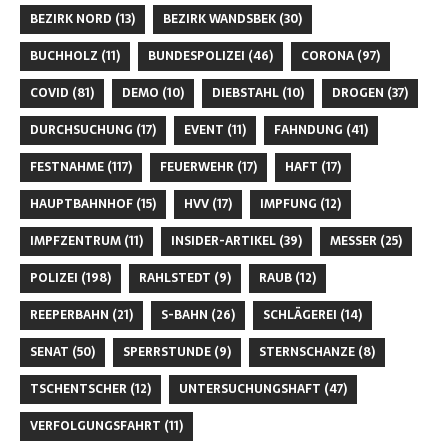
BEZIRK NORD
(13)
BEZIRK WANDSBEK
(30)
BUCHHOLZ
(11)
BUNDESPOLIZEI
(46)
CORONA
(97)
COVID
(81)
DEMO
(10)
DIEBSTAHL
(10)
DROGEN
(37)
DURCHSUCHUNG
(17)
EVENT
(11)
FAHNDUNG
(41)
FESTNAHME
(117)
FEUERWEHR
(17)
HAFT
(17)
HAUPTBAHNHOF
(15)
HVV
(17)
IMPFUNG
(12)
IMPFZENTRUM
(11)
INSIDER-ARTIKEL
(39)
MESSER
(25)
POLIZEI
(198)
RAHLSTEDT
(9)
RAUB
(12)
REEPERBAHN
(21)
S-BAHN
(26)
SCHLÄGEREI
(14)
SENAT
(50)
SPERRSTUNDE
(9)
STERNSCHANZE
(8)
TSCHENTSCHER
(12)
UNTERSUCHUNGSHAFT
(47)
VERFOLGUNGSFAHRT
(11)