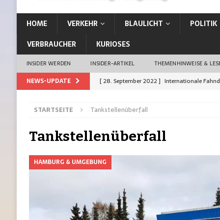
HOME
VERKEHR
BLAULICHT
POLITIK
VERBRAUCHER
KURIOSES
INSIDER WERDEN
INSIDER-ARTIKEL
THEMENHINWEISE & LE
NEWS-UPDATE
[ 28. September 2022 ]
Internationale Fahn
[ 26. September 2022 ]
Vom Kiez direkt in d
STARTSEITE
Tankstellenüberfall
[ 21. September 2022 ]
Auffahrunfall: Siche
[ 21. September 2022 ]
Erste Stadt Deutschl
Tankstellenüberfall
[ 19. Januar 2023 ]
13-Jährige aus Rahlstedt 
HAMBURG & UMGEBUNG