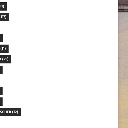
11)
117)
(11)
R
(25)
SCHER
(12)