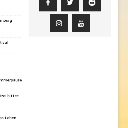
amburg
ival
Sommerpause
izei bittet
das Leben