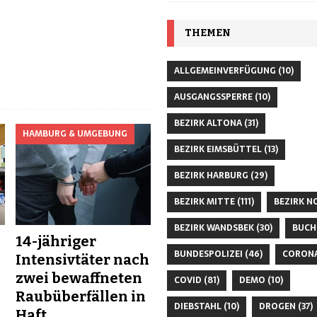
THEMEN
ALLGEMEINVERFÜGUNG
(10)
AUSGANGSSPERRE
(10)
BEZIRK ALTONA
(31)
HAMBURG & UMGEBUNG
BEZIRK EIMSBÜTTEL
(13)
BEZIRK HARBURG
(29)
BEZIRK MITTE
(111)
BEZIRK N
BEZIRK WANDSBEK
(30)
BUCH
14-jähriger
BUNDESPOLIZEI
(46)
CORON
Intensivtäter nach
zwei bewaffneten
COVID
(81)
DEMO
(10)
Raubüberfällen in
DIEBSTAHL
(10)
DROGEN
(37)
Haft