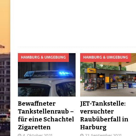
HAMBURG & UMGEBUNG
HAMBURG & UMGEBUNG
Bewaffneter
JET-Tankstelle:
Tankstellenraub –
versuchter
für eine Schachtel
Raubüberfall in
Zigaretten
Harburg
4. Oktober 2021
22. September 2021