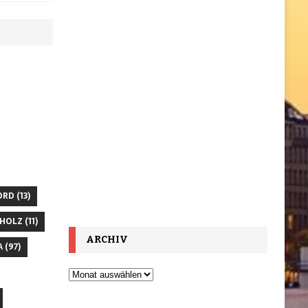
ORD
(13)
HOLZ
(11)
ARCHIV
A
(97)