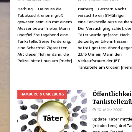
Harburg – Da muss die
Harburg – Gestern Nacht
Tabaksucht enorm groß
versuchte ein 51-Jähriger,
gewesen sein: ein mit einem
eine Tankstelle auszurauben
Messer bewaffneter Mann
Der Versuch ging schief, der
überfiel Freitagabend eine
Täter wurde gefasst. Nach
Tankstelle. Seine Forderung:
derzeitigen Erkenntnissen
eine Schachtel Zigaretten.
betrat gestern Abend gege
Mit dieser floh er dann, die
23:15 Uhr ein Mann den
Polizei bittet nun um
[mehr]
Verkaufsraum der JET-
Tankstelle am Großen
[mehr
Öffentlichke
HAMBURG & UMGEBUNG
Tankstellenü
10. März 2020
Update: Täter mittle
(mindestens) drei Ta