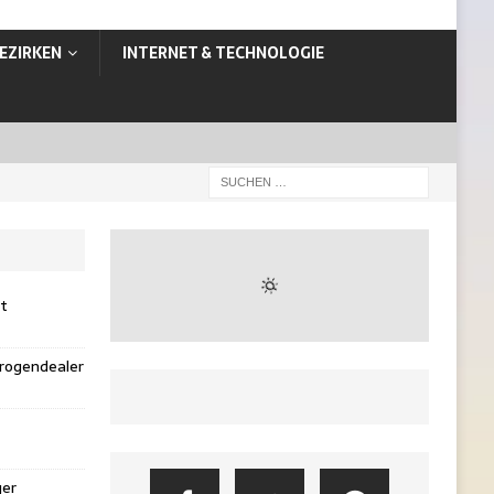
EZIRKEN
INTERNET & TECHNOLOGIE
st
rogendealer
ger