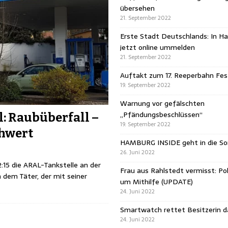
übersehen
21. September 2022
Erste Stadt Deutschlands: In H
jetzt online ummelden
21. September 2022
Auftakt zum 17. Reeperbahn Fest
19. September 2022
Warnung vor gefälschten
„Pfändungsbeschlüssen“
 Raubüberfall –
19. September 2022
chwert
HAMBURG INSIDE geht in die 
26. Juni 2022
15 die ARAL-Tankstelle an der
Frau aus Rahlstedt vermisst: Pol
dem Täter, der mit seiner
um Mithilfe (UPDATE)
24. Juni 2022
Smartwatch rettet Besitzerin 
24. Juni 2022