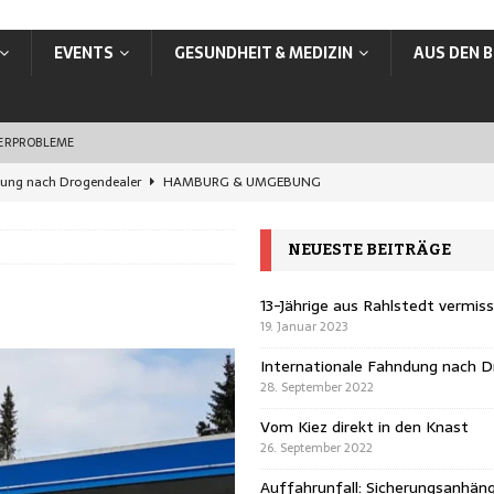
EVENTS
GESUNDHEIT & MEDIZIN
AUS DEN B
SERPROBLEME
dung nach Drogendealer
HAMBURG & UMGEBUNG
en Knast
HAMBURG & UMGEBUNG
NEUESTE BEITRÄGE
rungsanhänger übersehen
HAMBURG & UMGEBUNG
ands: In Hamburg jetzt online ummelden
VERBRAUCHER
13-Jährige aus Rahlstedt vermis
19. Januar 2023
vermisst
HAMBURG & UMGEBUNG
Internationale Fahndung nach D
28. September 2022
Vom Kiez direkt in den Knast
26. September 2022
Auffahrunfall: Sicherungsanhän