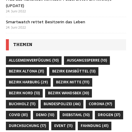
(UPDATE)
24. Juni 2022
Smartwatch rettet Besitzerin das Leben
24. Juni 2022
THEMEN
ALLGEMEINVERFÜGUNG
(10)
AUSGANGSSPERRE
(10)
BEZIRK ALTONA
(31)
BEZIRK EIMSBÜTTEL
(13)
BEZIRK HARBURG
(29)
BEZIRK MITTE
(111)
BEZIRK NORD
(13)
BEZIRK WANDSBEK
(30)
BUCHHOLZ
(11)
BUNDESPOLIZEI
(46)
CORONA
(97)
COVID
(81)
DEMO
(10)
DIEBSTAHL
(10)
DROGEN
(37)
DURCHSUCHUNG
(17)
EVENT
(11)
FAHNDUNG
(41)