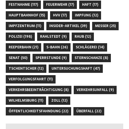
FESTNAHME
(117)
FEUERWEHR
(17)
HAFT
(17)
HAUPTBAHNHOF
(15)
HVV
(17)
IMPFUNG
(12)
IMPFZENTRUM
(11)
INSIDER-ARTIKEL
(39)
MESSER
(25)
POLIZEI
(198)
RAHLSTEDT
(9)
RAUB
(12)
REEPERBAHN
(21)
S-BAHN
(26)
SCHLÄGEREI
(14)
SENAT
(50)
SPERRSTUNDE
(9)
STERNSCHANZE
(8)
TSCHENTSCHER
(12)
UNTERSUCHUNGSHAFT
(47)
VERFOLGUNGSFAHRT
(11)
VERKEHRSBEEINTRÄCHTIGUNG
(8)
VERKEHRSUNFALL
(9)
WILHELMSBURG
(11)
ZOLL
(12)
ÖFFENTLICHKEITSFAHNDUNG
(22)
ÜBERFALL
(22)