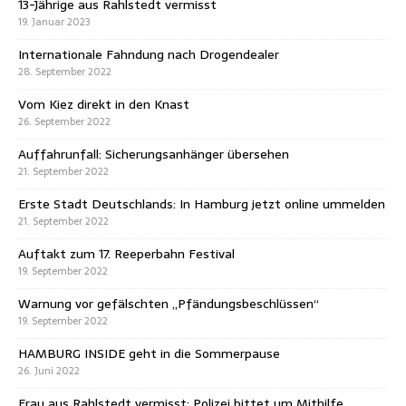
13-Jährige aus Rahlstedt vermisst
19. Januar 2023
Internationale Fahndung nach Drogendealer
28. September 2022
Vom Kiez direkt in den Knast
26. September 2022
Auffahrunfall: Sicherungsanhänger übersehen
21. September 2022
Erste Stadt Deutschlands: In Hamburg jetzt online ummelden
21. September 2022
Auftakt zum 17. Reeperbahn Festival
19. September 2022
Warnung vor gefälschten „Pfändungsbeschlüssen“
19. September 2022
HAMBURG INSIDE geht in die Sommerpause
26. Juni 2022
Frau aus Rahlstedt vermisst: Polizei bittet um Mithilfe