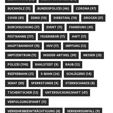
BUCHHOLZ
(11)
BUNDESPOLIZEI
(46)
CORONA
(97)
COVID
(81)
DEMO
(10)
DIEBSTAHL
(10)
DROGEN
(37)
DURCHSUCHUNG
(17)
EVENT
(11)
FAHNDUNG
(41)
FESTNAHME
(117)
FEUERWEHR
(17)
HAFT
(17)
HAUPTBAHNHOF
(15)
HVV
(17)
IMPFUNG
(12)
IMPFZENTRUM
(11)
INSIDER-ARTIKEL
(39)
MESSER
(25)
POLIZEI
(198)
RAHLSTEDT
(9)
RAUB
(12)
REEPERBAHN
(21)
S-BAHN
(26)
SCHLÄGEREI
(14)
SENAT
(50)
SPERRSTUNDE
(9)
STERNSCHANZE
(8)
TSCHENTSCHER
(12)
UNTERSUCHUNGSHAFT
(47)
VERFOLGUNGSFAHRT
(11)
VERKEHRSBEEINTRÄCHTIGUNG
(8)
VERKEHRSUNFALL
(9)