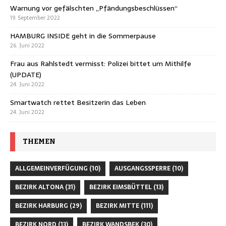
Warnung vor gefälschten „Pfändungsbeschlüssen“
19. September 2022
HAMBURG INSIDE geht in die Sommerpause
26. Juni 2022
Frau aus Rahlstedt vermisst: Polizei bittet um Mithilfe
(UPDATE)
24. Juni 2022
Smartwatch rettet Besitzerin das Leben
24. Juni 2022
THEMEN
ALLGEMEINVERFÜGUNG
(10)
AUSGANGSSPERRE
(10)
BEZIRK ALTONA
(31)
BEZIRK EIMSBÜTTEL
(13)
BEZIRK HARBURG
(29)
BEZIRK MITTE
(111)
BEZIRK NORD
(13)
BEZIRK WANDSBEK
(30)