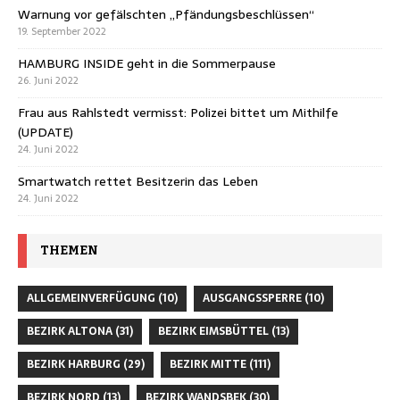
Warnung vor gefälschten „Pfändungsbeschlüssen“
19. September 2022
HAMBURG INSIDE geht in die Sommerpause
26. Juni 2022
Frau aus Rahlstedt vermisst: Polizei bittet um Mithilfe
(UPDATE)
24. Juni 2022
Smartwatch rettet Besitzerin das Leben
24. Juni 2022
THEMEN
ALLGEMEINVERFÜGUNG
(10)
AUSGANGSSPERRE
(10)
BEZIRK ALTONA
(31)
BEZIRK EIMSBÜTTEL
(13)
BEZIRK HARBURG
(29)
BEZIRK MITTE
(111)
BEZIRK NORD
(13)
BEZIRK WANDSBEK
(30)