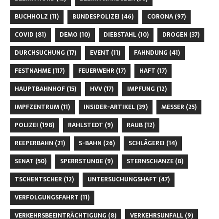
BUCHHOLZ
(11)
BUNDESPOLIZEI
(46)
CORONA
(97)
COVID
(81)
DEMO
(10)
DIEBSTAHL
(10)
DROGEN
(37)
DURCHSUCHUNG
(17)
EVENT
(11)
FAHNDUNG
(41)
FESTNAHME
(117)
FEUERWEHR
(17)
HAFT
(17)
HAUPTBAHNHOF
(15)
HVV
(17)
IMPFUNG
(12)
IMPFZENTRUM
(11)
INSIDER-ARTIKEL
(39)
MESSER
(25)
POLIZEI
(198)
RAHLSTEDT
(9)
RAUB
(12)
REEPERBAHN
(21)
S-BAHN
(26)
SCHLÄGEREI
(14)
SENAT
(50)
SPERRSTUNDE
(9)
STERNSCHANZE
(8)
TSCHENTSCHER
(12)
UNTERSUCHUNGSHAFT
(47)
VERFOLGUNGSFAHRT
(11)
VERKEHRSBEEINTRÄCHTIGUNG
(8)
VERKEHRSUNFALL
(9)