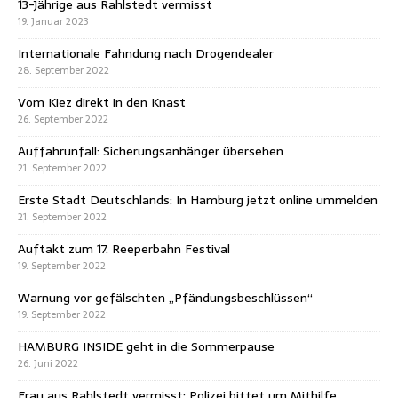
13-Jährige aus Rahlstedt vermisst
19. Januar 2023
Internationale Fahndung nach Drogendealer
28. September 2022
Vom Kiez direkt in den Knast
26. September 2022
Auffahrunfall: Sicherungsanhänger übersehen
21. September 2022
Erste Stadt Deutschlands: In Hamburg jetzt online ummelden
21. September 2022
Auftakt zum 17. Reeperbahn Festival
19. September 2022
Warnung vor gefälschten „Pfändungsbeschlüssen“
19. September 2022
HAMBURG INSIDE geht in die Sommerpause
26. Juni 2022
Frau aus Rahlstedt vermisst: Polizei bittet um Mithilfe