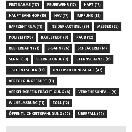
FESTNAHME
(117)
FEUERWEHR
(17)
HAFT
(17)
HAUPTBAHNHOF
(15)
HVV
(17)
IMPFUNG
(12)
IMPFZENTRUM
(11)
INSIDER-ARTIKEL
(39)
MESSER
(25)
POLIZEI
(198)
RAHLSTEDT
(9)
RAUB
(12)
REEPERBAHN
(21)
S-BAHN
(26)
SCHLÄGEREI
(14)
SENAT
(50)
SPERRSTUNDE
(9)
STERNSCHANZE
(8)
TSCHENTSCHER
(12)
UNTERSUCHUNGSHAFT
(47)
VERFOLGUNGSFAHRT
(11)
VERKEHRSBEEINTRÄCHTIGUNG
(8)
VERKEHRSUNFALL
(9)
WILHELMSBURG
(11)
ZOLL
(12)
ÖFFENTLICHKEITSFAHNDUNG
(22)
ÜBERFALL
(22)