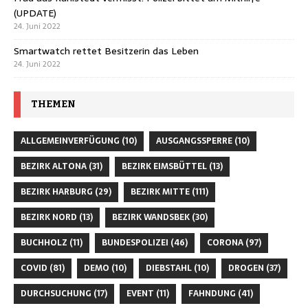
(UPDATE)
24. Juni 2022
Smartwatch rettet Besitzerin das Leben
24. Juni 2022
THEMEN
ALLGEMEINVERFÜGUNG
(10)
AUSGANGSSPERRE
(10)
BEZIRK ALTONA
(31)
BEZIRK EIMSBÜTTEL
(13)
BEZIRK HARBURG
(29)
BEZIRK MITTE
(111)
BEZIRK NORD
(13)
BEZIRK WANDSBEK
(30)
BUCHHOLZ
(11)
BUNDESPOLIZEI
(46)
CORONA
(97)
COVID
(81)
DEMO
(10)
DIEBSTAHL
(10)
DROGEN
(37)
DURCHSUCHUNG
(17)
EVENT
(11)
FAHNDUNG
(41)