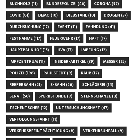
BUCHHOLZ
(11)
BUNDESPOLIZEI
(46)
CORONA
(97)
COVID
(81)
DEMO
(10)
DIEBSTAHL
(10)
DROGEN
(37)
DURCHSUCHUNG
(17)
EVENT
(11)
FAHNDUNG
(41)
FESTNAHME
(117)
FEUERWEHR
(17)
HAFT
(17)
HAUPTBAHNHOF
(15)
HVV
(17)
IMPFUNG
(12)
IMPFZENTRUM
(11)
INSIDER-ARTIKEL
(39)
MESSER
(25)
POLIZEI
(198)
RAHLSTEDT
(9)
RAUB
(12)
REEPERBAHN
(21)
S-BAHN
(26)
SCHLÄGEREI
(14)
SENAT
(50)
SPERRSTUNDE
(9)
STERNSCHANZE
(8)
TSCHENTSCHER
(12)
UNTERSUCHUNGSHAFT
(47)
VERFOLGUNGSFAHRT
(11)
VERKEHRSBEEINTRÄCHTIGUNG
(8)
VERKEHRSUNFALL
(9)