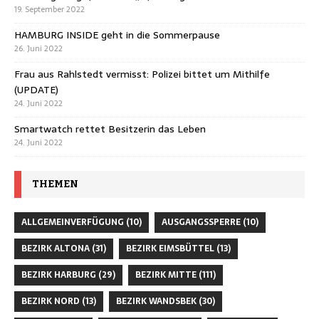
19. September 2022
HAMBURG INSIDE geht in die Sommerpause
26. Juni 2022
Frau aus Rahlstedt vermisst: Polizei bittet um Mithilfe
(UPDATE)
24. Juni 2022
Smartwatch rettet Besitzerin das Leben
24. Juni 2022
THEMEN
ALLGEMEINVERFÜGUNG
(10)
AUSGANGSSPERRE
(10)
BEZIRK ALTONA
(31)
BEZIRK EIMSBÜTTEL
(13)
BEZIRK HARBURG
(29)
BEZIRK MITTE
(111)
BEZIRK NORD
(13)
BEZIRK WANDSBEK
(30)