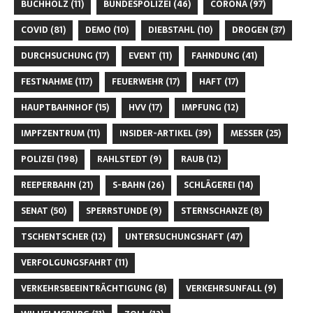
BUCHHOLZ
(11)
BUNDESPOLIZEI
(46)
CORONA
(97)
COVID
(81)
DEMO
(10)
DIEBSTAHL
(10)
DROGEN
(37)
DURCHSUCHUNG
(17)
EVENT
(11)
FAHNDUNG
(41)
FESTNAHME
(117)
FEUERWEHR
(17)
HAFT
(17)
HAUPTBAHNHOF
(15)
HVV
(17)
IMPFUNG
(12)
IMPFZENTRUM
(11)
INSIDER-ARTIKEL
(39)
MESSER
(25)
POLIZEI
(198)
RAHLSTEDT
(9)
RAUB
(12)
REEPERBAHN
(21)
S-BAHN
(26)
SCHLÄGEREI
(14)
SENAT
(50)
SPERRSTUNDE
(9)
STERNSCHANZE
(8)
TSCHENTSCHER
(12)
UNTERSUCHUNGSHAFT
(47)
VERFOLGUNGSFAHRT
(11)
VERKEHRSBEEINTRÄCHTIGUNG
(8)
VERKEHRSUNFALL
(9)