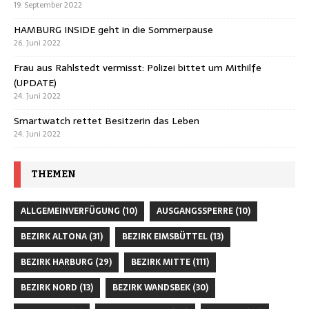
19. September 2022
HAMBURG INSIDE geht in die Sommerpause
26. Juni 2022
Frau aus Rahlstedt vermisst: Polizei bittet um Mithilfe
(UPDATE)
24. Juni 2022
Smartwatch rettet Besitzerin das Leben
24. Juni 2022
THEMEN
ALLGEMEINVERFÜGUNG
(10)
AUSGANGSSPERRE
(10)
BEZIRK ALTONA
(31)
BEZIRK EIMSBÜTTEL
(13)
BEZIRK HARBURG
(29)
BEZIRK MITTE
(111)
BEZIRK NORD
(13)
BEZIRK WANDSBEK
(30)