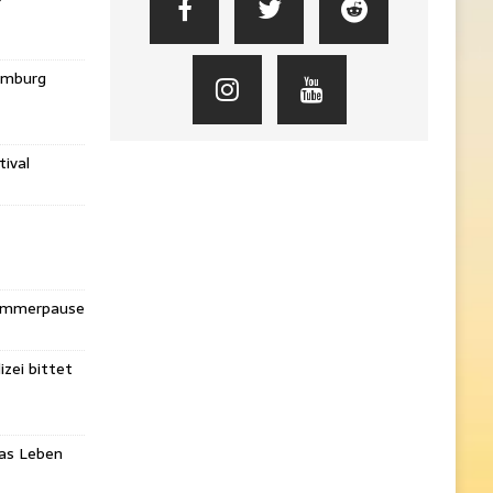
amburg
ival
Sommerpause
izei bittet
das Leben