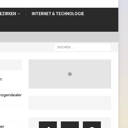
EZIRKEN
INTERNET & TECHNOLOGIE
st
rogendealer
ger