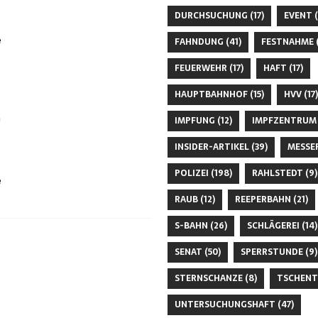
DURCHSUCHUNG
(17)
EVENT
(
e
FAHNDUNG
(41)
FESTNAHME
(
FEUERWEHR
(17)
HAFT
(17)
HAUPTBAHNHOF
(15)
HVV
(17)
n
IMPFUNG
(12)
IMPFZENTRUM
INSIDER-ARTIKEL
(39)
MESSE
POLIZEI
(198)
RAHLSTEDT
(9)
e
RAUB
(12)
REEPERBAHN
(21)
S-BAHN
(26)
SCHLÄGEREI
(14)
SENAT
(50)
SPERRSTUNDE
(9)
STERNSCHANZE
(8)
TSCHENT
UNTERSUCHUNGSHAFT
(47)