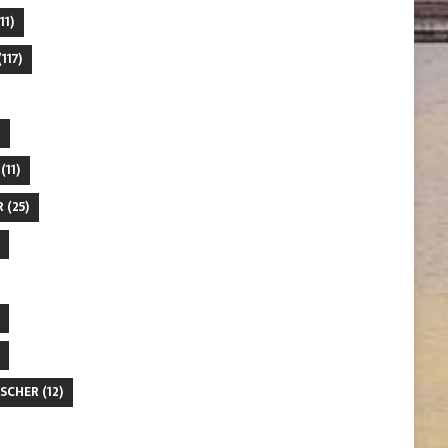
11)
117)
(11)
R
(25)
SCHER
(12)