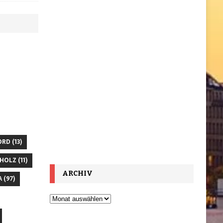
ORD
(13)
HOLZ
(11)
ARCHIV
A
(97)