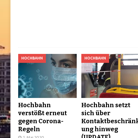
HOCHBAHN
HOCHBAHN
Hochbahn
Hochbahn setzt
verstößt erneut
sich über
gegen Corona-
Kontaktbeschrän
Regeln
ung hinweg
(UPDATE)
1. Mai 2020