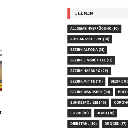
THEMEN
ALLGEMEINVERFÜGUNG
(10)
AUSGANGSSPERRE
(10)
BEZIRK ALTONA
(31)
BEZIRK EIMSBÜTTEL
(13)
BEZIRK HARBURG
(29)
BEZIRK MITTE
(111)
BEZIRK N
BEZIRK WANDSBEK
(30)
BUCH
BUNDESPOLIZEI
(46)
CORON
k
COVID
(81)
DEMO
(10)
DIEBSTAHL
(10)
DROGEN
(37)