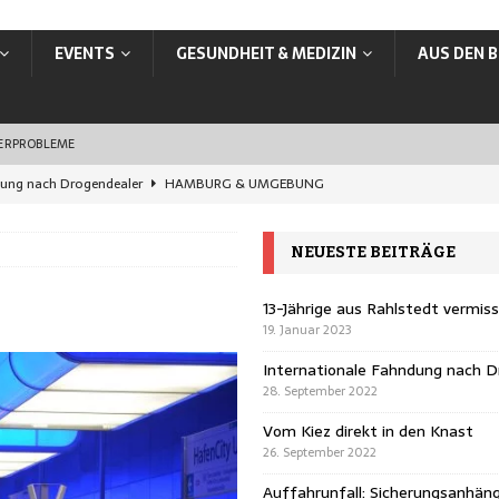
EVENTS
GESUNDHEIT & MEDIZIN
AUS DEN B
SERPROBLEME
dung nach Drogendealer
HAMBURG & UMGEBUNG
en Knast
HAMBURG & UMGEBUNG
NEUESTE BEITRÄGE
rungsanhänger übersehen
HAMBURG & UMGEBUNG
ands: In Hamburg jetzt online ummelden
VERBRAUCHER
13-Jährige aus Rahlstedt vermis
19. Januar 2023
vermisst
HAMBURG & UMGEBUNG
Internationale Fahndung nach D
28. September 2022
Vom Kiez direkt in den Knast
26. September 2022
Auffahrunfall: Sicherungsanhän