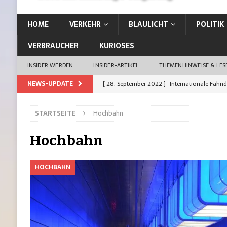
HOME
VERKEHR
BLAULICHT
POLITIK
VERBRAUCHER
KURIOSES
INSIDER WERDEN
INSIDER-ARTIKEL
THEMENHINWEISE & LE
NEWS-UPDATE
[ 28. September 2022 ]
Internationale Fahn
[ 26. September 2022 ]
Vom Kiez direkt in d
STARTSEITE
Hochbahn
[ 21. September 2022 ]
Auffahrunfall: Siche
[ 21. September 2022 ]
Erste Stadt Deutschl
Hochbahn
[ 19. Januar 2023 ]
13-Jährige aus Rahlstedt 
HOCHBAHN