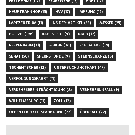
FESTNAHME
(117)
FEUERWEHR
(17)
HAFT
(17)
HAUPTBAHNHOF
(15)
HVV
(17)
IMPFUNG
(12)
IMPFZENTRUM
(11)
INSIDER-ARTIKEL
(39)
MESSER
(25)
POLIZEI
(198)
RAHLSTEDT
(9)
RAUB
(12)
REEPERBAHN
(21)
S-BAHN
(26)
SCHLÄGEREI
(14)
SENAT
(50)
SPERRSTUNDE
(9)
STERNSCHANZE
(8)
TSCHENTSCHER
(12)
UNTERSUCHUNGSHAFT
(47)
VERFOLGUNGSFAHRT
(11)
VERKEHRSBEEINTRÄCHTIGUNG
(8)
VERKEHRSUNFALL
(9)
WILHELMSBURG
(11)
ZOLL
(12)
ÖFFENTLICHKEITSFAHNDUNG
(22)
ÜBERFALL
(22)