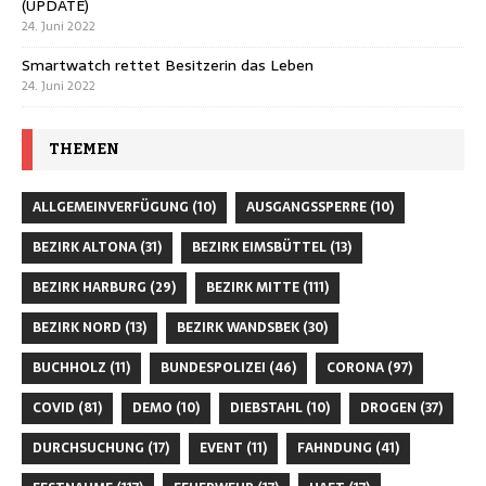
(UPDATE)
24. Juni 2022
Smartwatch rettet Besitzerin das Leben
24. Juni 2022
THEMEN
ALLGEMEINVERFÜGUNG
(10)
AUSGANGSSPERRE
(10)
BEZIRK ALTONA
(31)
BEZIRK EIMSBÜTTEL
(13)
BEZIRK HARBURG
(29)
BEZIRK MITTE
(111)
BEZIRK NORD
(13)
BEZIRK WANDSBEK
(30)
BUCHHOLZ
(11)
BUNDESPOLIZEI
(46)
CORONA
(97)
COVID
(81)
DEMO
(10)
DIEBSTAHL
(10)
DROGEN
(37)
DURCHSUCHUNG
(17)
EVENT
(11)
FAHNDUNG
(41)