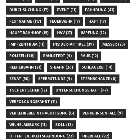
DURCHSUCHUNG
(17)
EVENT
(11)
FAHNDUNG
(41)
FESTNAHME
(117)
FEUERWEHR
(17)
HAFT
(17)
HAUPTBAHNHOF
(15)
HVV
(17)
IMPFUNG
(12)
IMPFZENTRUM
(11)
INSIDER-ARTIKEL
(39)
MESSER
(25)
POLIZEI
(198)
RAHLSTEDT
(9)
RAUB
(12)
REEPERBAHN
(21)
S-BAHN
(26)
SCHLÄGEREI
(14)
SENAT
(50)
SPERRSTUNDE
(9)
STERNSCHANZE
(8)
TSCHENTSCHER
(12)
UNTERSUCHUNGSHAFT
(47)
VERFOLGUNGSFAHRT
(11)
VERKEHRSBEEINTRÄCHTIGUNG
(8)
VERKEHRSUNFALL
(9)
WILHELMSBURG
(11)
ZOLL
(12)
ÖFFENTLICHKEITSFAHNDUNG
(22)
ÜBERFALL
(22)