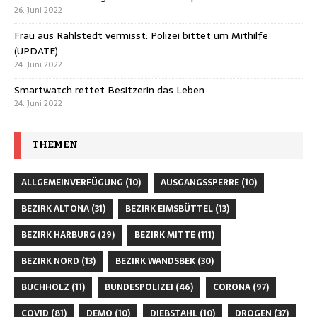
26. Juni 2022
Frau aus Rahlstedt vermisst: Polizei bittet um Mithilfe
(UPDATE)
24. Juni 2022
Smartwatch rettet Besitzerin das Leben
24. Juni 2022
THEMEN
ALLGEMEINVERFÜGUNG
(10)
AUSGANGSSPERRE
(10)
BEZIRK ALTONA
(31)
BEZIRK EIMSBÜTTEL
(13)
BEZIRK HARBURG
(29)
BEZIRK MITTE
(111)
BEZIRK NORD
(13)
BEZIRK WANDSBEK
(30)
BUCHHOLZ
(11)
BUNDESPOLIZEI
(46)
CORONA
(97)
COVID
(81)
DEMO
(10)
DIEBSTAHL
(10)
DROGEN
(37)