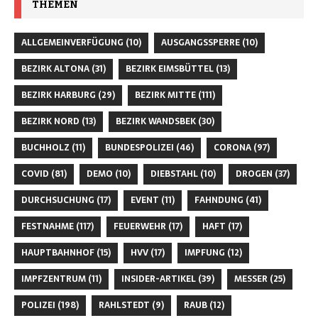
THEMEN
ALLGEMEINVERFÜGUNG
(10)
AUSGANGSSPERRE
(10)
BEZIRK ALTONA
(31)
BEZIRK EIMSBÜTTEL
(13)
BEZIRK HARBURG
(29)
BEZIRK MITTE
(111)
BEZIRK NORD
(13)
BEZIRK WANDSBEK
(30)
BUCHHOLZ
(11)
BUNDESPOLIZEI
(46)
CORONA
(97)
COVID
(81)
DEMO
(10)
DIEBSTAHL
(10)
DROGEN
(37)
DURCHSUCHUNG
(17)
EVENT
(11)
FAHNDUNG
(41)
FESTNAHME
(117)
FEUERWEHR
(17)
HAFT
(17)
HAUPTBAHNHOF
(15)
HVV
(17)
IMPFUNG
(12)
IMPFZENTRUM
(11)
INSIDER-ARTIKEL
(39)
MESSER
(25)
POLIZEI
(198)
RAHLSTEDT
(9)
RAUB
(12)