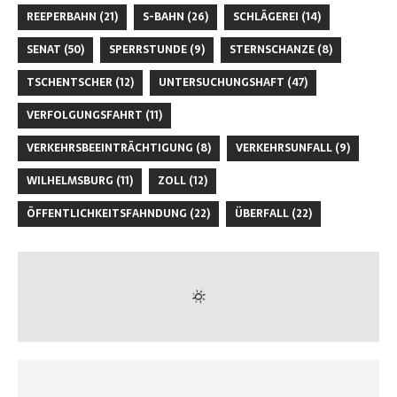
REEPERBAHN
(21)
S-BAHN
(26)
SCHLÄGEREI
(14)
SENAT
(50)
SPERRSTUNDE
(9)
STERNSCHANZE
(8)
TSCHENTSCHER
(12)
UNTERSUCHUNGSHAFT
(47)
VERFOLGUNGSFAHRT
(11)
VERKEHRSBEEINTRÄCHTIGUNG
(8)
VERKEHRSUNFALL
(9)
WILHELMSBURG
(11)
ZOLL
(12)
ÖFFENTLICHKEITSFAHNDUNG
(22)
ÜBERFALL
(22)