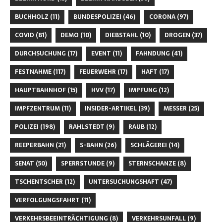
BUCHHOLZ
(11)
BUNDESPOLIZEI
(46)
CORONA
(97)
COVID
(81)
DEMO
(10)
DIEBSTAHL
(10)
DROGEN
(37)
DURCHSUCHUNG
(17)
EVENT
(11)
FAHNDUNG
(41)
FESTNAHME
(117)
FEUERWEHR
(17)
HAFT
(17)
HAUPTBAHNHOF
(15)
HVV
(17)
IMPFUNG
(12)
IMPFZENTRUM
(11)
INSIDER-ARTIKEL
(39)
MESSER
(25)
POLIZEI
(198)
RAHLSTEDT
(9)
RAUB
(12)
REEPERBAHN
(21)
S-BAHN
(26)
SCHLÄGEREI
(14)
SENAT
(50)
SPERRSTUNDE
(9)
STERNSCHANZE
(8)
TSCHENTSCHER
(12)
UNTERSUCHUNGSHAFT
(47)
VERFOLGUNGSFAHRT
(11)
VERKEHRSBEEINTRÄCHTIGUNG
(8)
VERKEHRSUNFALL
(9)