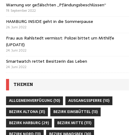
Warnung vor gefälschten „Pfändungsbeschlüssen“
19. September 2022
HAMBURG INSIDE geht in die Sommerpause
26. Juni 2022
Frau aus Rahlstedt vermisst: Polizei bittet um Mithilfe
(UPDATE)
24. Juni 2022
Smartwatch rettet Besitzerin das Leben
24. Juni 2022
THEMEN
ALLGEMEINVERFÜGUNG
(10)
AUSGANGSSPERRE
(10)
BEZIRK ALTONA
(31)
BEZIRK EIMSBÜTTEL
(13)
BEZIRK HARBURG
(29)
BEZIRK MITTE
(111)
BEZIRK NORD
(13)
BEZIRK WANDSBEK
(30)