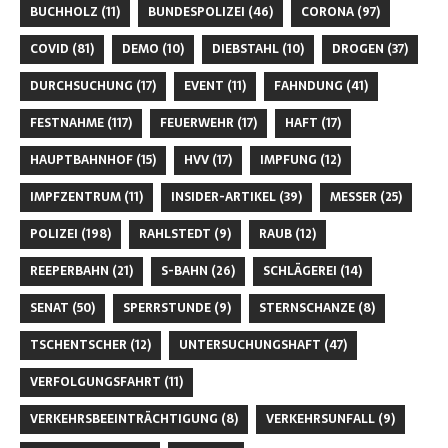
BUCHHOLZ
(11)
BUNDESPOLIZEI
(46)
CORONA
(97)
COVID
(81)
DEMO
(10)
DIEBSTAHL
(10)
DROGEN
(37)
DURCHSUCHUNG
(17)
EVENT
(11)
FAHNDUNG
(41)
FESTNAHME
(117)
FEUERWEHR
(17)
HAFT
(17)
HAUPTBAHNHOF
(15)
HVV
(17)
IMPFUNG
(12)
IMPFZENTRUM
(11)
INSIDER-ARTIKEL
(39)
MESSER
(25)
POLIZEI
(198)
RAHLSTEDT
(9)
RAUB
(12)
REEPERBAHN
(21)
S-BAHN
(26)
SCHLÄGEREI
(14)
SENAT
(50)
SPERRSTUNDE
(9)
STERNSCHANZE
(8)
TSCHENTSCHER
(12)
UNTERSUCHUNGSHAFT
(47)
VERFOLGUNGSFAHRT
(11)
VERKEHRSBEEINTRÄCHTIGUNG
(8)
VERKEHRSUNFALL
(9)