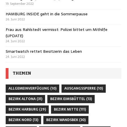
19. September 2022
HAMBURG INSIDE geht in die Sommerpause
26. Juni 2022
Frau aus Rahlstedt vermisst: Polizei bittet um Mithilfe
(UPDATE)
24. Juni 2022
Smartwatch rettet Besitzerin das Leben
24. Juni 2022
THEMEN
ALLGEMEINVERFÜGUNG
(10)
AUSGANGSSPERRE
(10)
BEZIRK ALTONA
(31)
BEZIRK EIMSBÜTTEL
(13)
BEZIRK HARBURG
(29)
BEZIRK MITTE
(111)
BEZIRK NORD
(13)
BEZIRK WANDSBEK
(30)