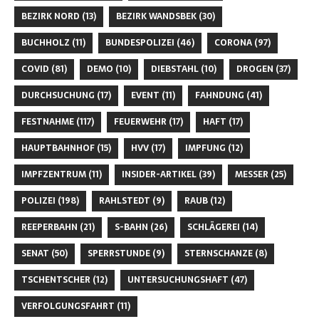
BEZIRK NORD
(13)
BEZIRK WANDSBEK
(30)
BUCHHOLZ
(11)
BUNDESPOLIZEI
(46)
CORONA
(97)
COVID
(81)
DEMO
(10)
DIEBSTAHL
(10)
DROGEN
(37)
DURCHSUCHUNG
(17)
EVENT
(11)
FAHNDUNG
(41)
FESTNAHME
(117)
FEUERWEHR
(17)
HAFT
(17)
HAUPTBAHNHOF
(15)
HVV
(17)
IMPFUNG
(12)
IMPFZENTRUM
(11)
INSIDER-ARTIKEL
(39)
MESSER
(25)
POLIZEI
(198)
RAHLSTEDT
(9)
RAUB
(12)
REEPERBAHN
(21)
S-BAHN
(26)
SCHLÄGEREI
(14)
SENAT
(50)
SPERRSTUNDE
(9)
STERNSCHANZE
(8)
TSCHENTSCHER
(12)
UNTERSUCHUNGSHAFT
(47)
VERFOLGUNGSFAHRT
(11)