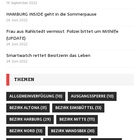
19. September 2022
HAMBURG INSIDE geht in die Sommerpause
26. Juni 2022
Frau aus Rahlstedt vermisst: Polizei bittet um Mithilfe
(UPDATE)
24. Juni 2022
Smartwatch rettet Besitzerin das Leben
24. Juni 2022
THEMEN
ALLGEMEINVERFÜGUNG
(10)
AUSGANGSSPERRE
(10)
BEZIRK ALTONA
(31)
BEZIRK EIMSBÜTTEL
(13)
BEZIRK HARBURG
(29)
BEZIRK MITTE
(111)
BEZIRK NORD
(13)
BEZIRK WANDSBEK
(30)