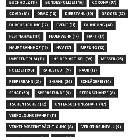
BUCHHOLZ
(11)
BUNDESPOLIZEI
(46)
CORONA
(97)
COVID
(81)
DEMO
(10)
DIEBSTAHL
(10)
DROGEN
(37)
DURCHSUCHUNG
(17)
EVENT
(11)
FAHNDUNG
(41)
FESTNAHME
(117)
FEUERWEHR
(17)
HAFT
(17)
HAUPTBAHNHOF
(15)
HVV
(17)
IMPFUNG
(12)
IMPFZENTRUM
(11)
INSIDER-ARTIKEL
(39)
MESSER
(25)
POLIZEI
(198)
RAHLSTEDT
(9)
RAUB
(12)
REEPERBAHN
(21)
S-BAHN
(26)
SCHLÄGEREI
(14)
SENAT
(50)
SPERRSTUNDE
(9)
STERNSCHANZE
(8)
TSCHENTSCHER
(12)
UNTERSUCHUNGSHAFT
(47)
VERFOLGUNGSFAHRT
(11)
VERKEHRSBEEINTRÄCHTIGUNG
(8)
VERKEHRSUNFALL
(9)