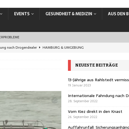
EVENTS
GESUNDHEIT & MEDIZIN
AUS DEN B
SERPROBLEME
dung nach Drogendealer
HAMBURG & UMGEBUNG
en Knast
HAMBURG & UMGEBUNG
NEUESTE BEITRÄGE
rungsanhänger übersehen
HAMBURG & UMGEBUNG
ands: In Hamburg jetzt online ummelden
VERBRAUCHER
13-Jährige aus Rahlstedt vermis
19. Januar 2023
vermisst
HAMBURG & UMGEBUNG
Internationale Fahndung nach D
28. September 2022
Vom Kiez direkt in den Knast
26. September 2022
Auffahrunfall: Sicherungsanhän