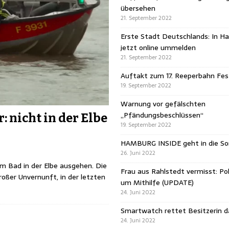
übersehen
21. September 2022
Erste Stadt Deutschlands: In H
jetzt online ummelden
21. September 2022
Auftakt zum 17. Reeperbahn Fest
19. September 2022
Warnung vor gefälschten
„Pfändungsbeschlüssen“
 nicht in der Elbe
19. September 2022
HAMBURG INSIDE geht in die 
26. Juni 2022
m Bad in der Elbe ausgehen. Die
Frau aus Rahlstedt vermisst: Pol
oßer Unvernunft, in der letzten
um Mithilfe (UPDATE)
24. Juni 2022
Smartwatch rettet Besitzerin 
24. Juni 2022