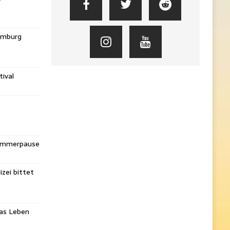
amburg
ival
Sommerpause
izei bittet
das Leben