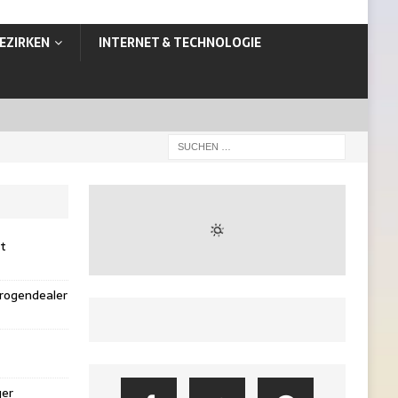
EZIRKEN
INTERNET & TECHNOLOGIE
st
rogendealer
ger