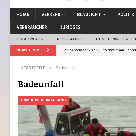
HOME
VERKEHR
BLAULICHT
POLITIK
VERBRAUCHER
KURIOSES
INSIDER WERDEN
INSIDER-ARTIKEL
THEMENHINWEISE & LE
NEWS-UPDATE
[ 28. September 2022 ]
Internationale Fahn
[ 26. September 2022 ]
Vom Kiez direkt in d
STARTSEITE
Badeunfall
[ 21. September 2022 ]
Auffahrunfall: Siche
[ 21. September 2022 ]
Erste Stadt Deutschl
Badeunfall
[ 19. Januar 2023 ]
13-Jährige aus Rahlstedt 
HAMBURG & UMGEBUNG