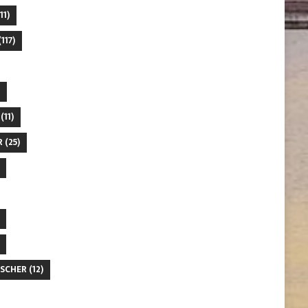
11)
117)
(11)
R
(25)
SCHER
(12)