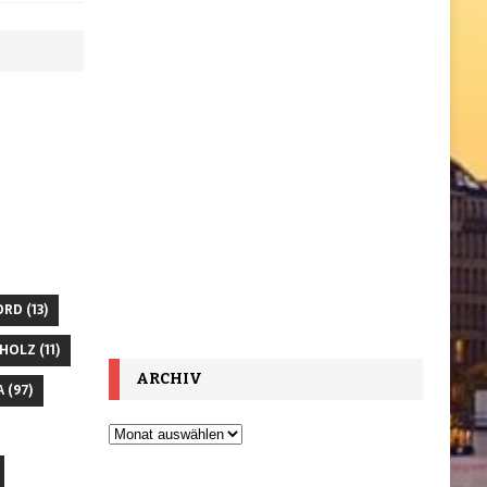
ORD
(13)
HOLZ
(11)
ARCHIV
A
(97)