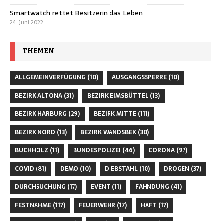
Smartwatch rettet Besitzerin das Leben
24. Juni 2022
THEMEN
ALLGEMEINVERFÜGUNG
(10)
AUSGANGSSPERRE
(10)
BEZIRK ALTONA
(31)
BEZIRK EIMSBÜTTEL
(13)
BEZIRK HARBURG
(29)
BEZIRK MITTE
(111)
BEZIRK NORD
(13)
BEZIRK WANDSBEK
(30)
BUCHHOLZ
(11)
BUNDESPOLIZEI
(46)
CORONA
(97)
COVID
(81)
DEMO
(10)
DIEBSTAHL
(10)
DROGEN
(37)
DURCHSUCHUNG
(17)
EVENT
(11)
FAHNDUNG
(41)
FESTNAHME
(117)
FEUERWEHR
(17)
HAFT
(17)