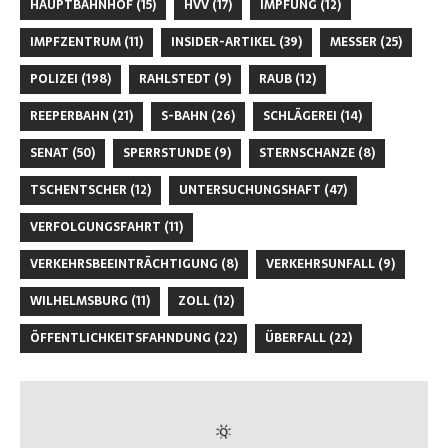
HAUPTBAHNHOF
(15)
HVV
(17)
IMPFUNG
(12)
IMPFZENTRUM
(11)
INSIDER-ARTIKEL
(39)
MESSER
(25)
POLIZEI
(198)
RAHLSTEDT
(9)
RAUB
(12)
REEPERBAHN
(21)
S-BAHN
(26)
SCHLÄGEREI
(14)
SENAT
(50)
SPERRSTUNDE
(9)
STERNSCHANZE
(8)
TSCHENTSCHER
(12)
UNTERSUCHUNGSHAFT
(47)
VERFOLGUNGSFAHRT
(11)
VERKEHRSBEEINTRÄCHTIGUNG
(8)
VERKEHRSUNFALL
(9)
WILHELMSBURG
(11)
ZOLL
(12)
ÖFFENTLICHKEITSFAHNDUNG
(22)
ÜBERFALL
(22)