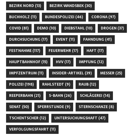
BEZIRK NORD
(13)
BEZIRK WANDSBEK
(30)
BUCHHOLZ
(11)
BUNDESPOLIZEI
(46)
CORONA
(97)
COVID
(81)
DEMO
(10)
DIEBSTAHL
(10)
DROGEN
(37)
DURCHSUCHUNG
(17)
EVENT
(11)
FAHNDUNG
(41)
FESTNAHME
(117)
FEUERWEHR
(17)
HAFT
(17)
HAUPTBAHNHOF
(15)
HVV
(17)
IMPFUNG
(12)
IMPFZENTRUM
(11)
INSIDER-ARTIKEL
(39)
MESSER
(25)
POLIZEI
(198)
RAHLSTEDT
(9)
RAUB
(12)
REEPERBAHN
(21)
S-BAHN
(26)
SCHLÄGEREI
(14)
SENAT
(50)
SPERRSTUNDE
(9)
STERNSCHANZE
(8)
TSCHENTSCHER
(12)
UNTERSUCHUNGSHAFT
(47)
VERFOLGUNGSFAHRT
(11)