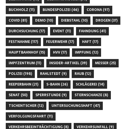
BUCHHOLZ
(11)
BUNDESPOLIZEI
(46)
CORONA
(97)
COVID
(81)
DEMO
(10)
DIEBSTAHL
(10)
DROGEN
(37)
DURCHSUCHUNG
(17)
EVENT
(11)
FAHNDUNG
(41)
FESTNAHME
(117)
FEUERWEHR
(17)
HAFT
(17)
HAUPTBAHNHOF
(15)
HVV
(17)
IMPFUNG
(12)
IMPFZENTRUM
(11)
INSIDER-ARTIKEL
(39)
MESSER
(25)
POLIZEI
(198)
RAHLSTEDT
(9)
RAUB
(12)
REEPERBAHN
(21)
S-BAHN
(26)
SCHLÄGEREI
(14)
SENAT
(50)
SPERRSTUNDE
(9)
STERNSCHANZE
(8)
TSCHENTSCHER
(12)
UNTERSUCHUNGSHAFT
(47)
VERFOLGUNGSFAHRT
(11)
VERKEHRSBEEINTRÄCHTIGUNG
(8)
VERKEHRSUNFALL
(9)