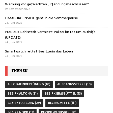
Warnung vor gefälschten „Pfändungsbeschlüssen“
19. September 2022
HAMBURG INSIDE geht in die Sommerpause
26. Juni 2022
Frau aus Rahlstedt vermisst: Polizei bittet um Mithilfe
(UPDATE)
24. Juni 2022
Smartwatch rettet Besitzerin das Leben
24. Juni 2022
THEMEN
ALLGEMEINVERFÜGUNG
(10)
AUSGANGSSPERRE
(10)
BEZIRK ALTONA
(31)
BEZIRK EIMSBÜTTEL
(13)
BEZIRK HARBURG
(29)
BEZIRK MITTE
(111)
BEZIRK NORD
(13)
BEZIRK WANDSBEK
(30)