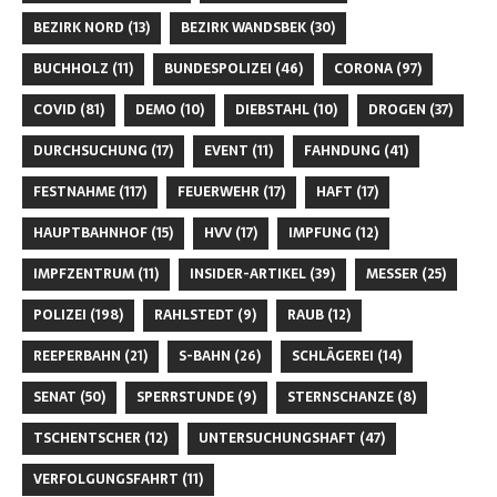
BEZIRK NORD
(13)
BEZIRK WANDSBEK
(30)
BUCHHOLZ
(11)
BUNDESPOLIZEI
(46)
CORONA
(97)
COVID
(81)
DEMO
(10)
DIEBSTAHL
(10)
DROGEN
(37)
DURCHSUCHUNG
(17)
EVENT
(11)
FAHNDUNG
(41)
FESTNAHME
(117)
FEUERWEHR
(17)
HAFT
(17)
HAUPTBAHNHOF
(15)
HVV
(17)
IMPFUNG
(12)
IMPFZENTRUM
(11)
INSIDER-ARTIKEL
(39)
MESSER
(25)
POLIZEI
(198)
RAHLSTEDT
(9)
RAUB
(12)
REEPERBAHN
(21)
S-BAHN
(26)
SCHLÄGEREI
(14)
SENAT
(50)
SPERRSTUNDE
(9)
STERNSCHANZE
(8)
TSCHENTSCHER
(12)
UNTERSUCHUNGSHAFT
(47)
VERFOLGUNGSFAHRT
(11)