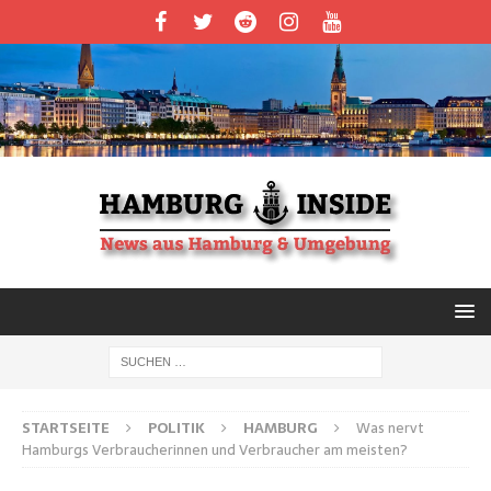
STARTSEITE
POLITIK
HAMBURG
Was nervt
Hamburgs Verbraucherinnen und Verbraucher am meisten?