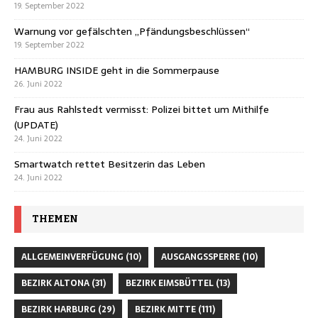
19. September 2022
Warnung vor gefälschten „Pfändungsbeschlüssen“
19. September 2022
HAMBURG INSIDE geht in die Sommerpause
26. Juni 2022
Frau aus Rahlstedt vermisst: Polizei bittet um Mithilfe
(UPDATE)
24. Juni 2022
Smartwatch rettet Besitzerin das Leben
24. Juni 2022
THEMEN
ALLGEMEINVERFÜGUNG
(10)
AUSGANGSSPERRE
(10)
BEZIRK ALTONA
(31)
BEZIRK EIMSBÜTTEL
(13)
BEZIRK HARBURG
(29)
BEZIRK MITTE
(111)