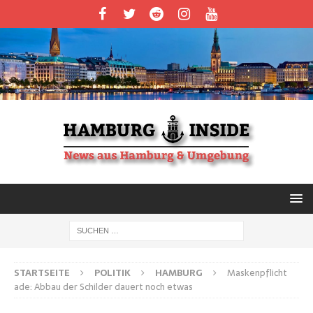
STARTSEITE
POLITIK
HAMBURG
Maskenpflicht
ade: Abbau der Schilder dauert noch etwas