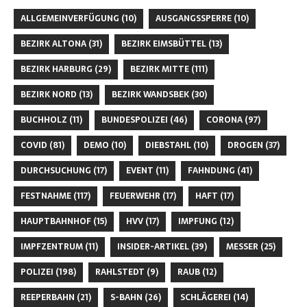
ALLGEMEINVERFÜGUNG
(10)
AUSGANGSSPERRE
(10)
BEZIRK ALTONA
(31)
BEZIRK EIMSBÜTTEL
(13)
BEZIRK HARBURG
(29)
BEZIRK MITTE
(111)
BEZIRK NORD
(13)
BEZIRK WANDSBEK
(30)
BUCHHOLZ
(11)
BUNDESPOLIZEI
(46)
CORONA
(97)
COVID
(81)
DEMO
(10)
DIEBSTAHL
(10)
DROGEN
(37)
DURCHSUCHUNG
(17)
EVENT
(11)
FAHNDUNG
(41)
FESTNAHME
(117)
FEUERWEHR
(17)
HAFT
(17)
HAUPTBAHNHOF
(15)
HVV
(17)
IMPFUNG
(12)
IMPFZENTRUM
(11)
INSIDER-ARTIKEL
(39)
MESSER
(25)
POLIZEI
(198)
RAHLSTEDT
(9)
RAUB
(12)
REEPERBAHN
(21)
S-BAHN
(26)
SCHLÄGEREI
(14)