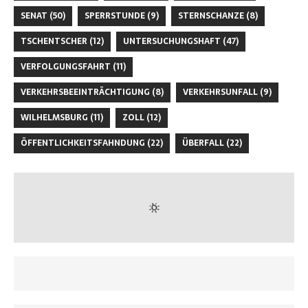
SENAT
(50)
SPERRSTUNDE
(9)
STERNSCHANZE
(8)
TSCHENTSCHER
(12)
UNTERSUCHUNGSHAFT
(47)
VERFOLGUNGSFAHRT
(11)
VERKEHRSBEEINTRÄCHTIGUNG
(8)
VERKEHRSUNFALL
(9)
WILHELMSBURG
(11)
ZOLL
(12)
ÖFFENTLICHKEITSFAHNDUNG
(22)
ÜBERFALL
(22)