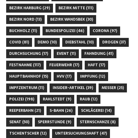
BEZIRK HARBURG
(29)
BEZIRK MITTE
(111)
BEZIRK NORD
(13)
BEZIRK WANDSBEK
(30)
BUCHHOLZ
(11)
BUNDESPOLIZEI
(46)
CORONA
(97)
COVID
(81)
DEMO
(10)
DIEBSTAHL
(10)
DROGEN
(37)
DURCHSUCHUNG
(17)
EVENT
(11)
FAHNDUNG
(41)
FESTNAHME
(117)
FEUERWEHR
(17)
HAFT
(17)
HAUPTBAHNHOF
(15)
HVV
(17)
IMPFUNG
(12)
IMPFZENTRUM
(11)
INSIDER-ARTIKEL
(39)
MESSER
(25)
POLIZEI
(198)
RAHLSTEDT
(9)
RAUB
(12)
REEPERBAHN
(21)
S-BAHN
(26)
SCHLÄGEREI
(14)
SENAT
(50)
SPERRSTUNDE
(9)
STERNSCHANZE
(8)
TSCHENTSCHER
(12)
UNTERSUCHUNGSHAFT
(47)