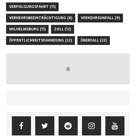
VERFOLGUNGSFAHRT
(11)
VERKEHRSBEEINTRÄCHTIGUNG
(8)
VERKEHRSUNFALL
(9)
WILHELMSBURG
(11)
ZOLL
(12)
ÖFFENTLICHKEITSFAHNDUNG
(22)
ÜBERFALL
(22)