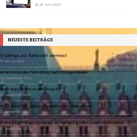
24. Juni 2020
NEUESTE BEITRÄGE
13-Jährige aus Rahlstedt vermisst
19. Januar 2023
Internationale Fahndung nach Drogendealer
28. September 2022
Vom Kiez direkt in den Knast
26. September 2022
Auffahrunfall: Sicherungsanhänger übersehen
21. September 2022
Erste Stadt Deutschlands: In Hamburg jetzt online ummelden
21. September 2022