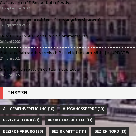
Auftakt zum 17. Reeperbahn Festival
19. September 2022
Warnung vor gefälschten „Pfändungsbeschlüssen“
19. September 2022
HAMBURG INSIDE geht in die Sommerpause
26. Juni 2022
Frau aus Rahlstedt vermisst: Polizei bittet um Mithilfe (UPDATE)
24. Juni 2022
Smartwatch rettet Besitzerin das Leben
24. Juni 2022
THEMEN
ALLGEMEINVERFÜGUNG
(10)
AUSGANGSSPERRE
(10)
BEZIRK ALTONA
(31)
BEZIRK EIMSBÜTTEL
(13)
BEZIRK HARBURG
(29)
BEZIRK MITTE
(111)
BEZIRK NORD
(13)