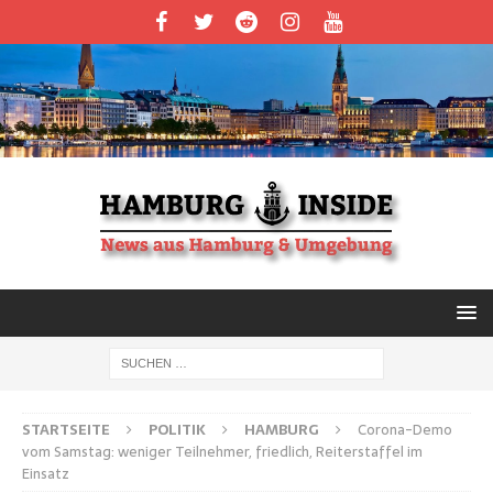
STARTSEITE
POLITIK
HAMBURG
Corona-Demo
vom Samstag: weniger Teilnehmer, friedlich, Reiterstaffel im
Einsatz