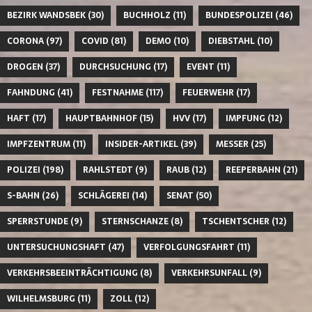
BEZIRK WANDSBEK
(30)
BUCHHOLZ
(11)
BUNDESPOLIZEI
(46)
CORONA
(97)
COVID
(81)
DEMO
(10)
DIEBSTAHL
(10)
DROGEN
(37)
DURCHSUCHUNG
(17)
EVENT
(11)
FAHNDUNG
(41)
FESTNAHME
(117)
FEUERWEHR
(17)
HAFT
(17)
HAUPTBAHNHOF
(15)
HVV
(17)
IMPFUNG
(12)
IMPFZENTRUM
(11)
INSIDER-ARTIKEL
(39)
MESSER
(25)
POLIZEI
(198)
RAHLSTEDT
(9)
RAUB
(12)
REEPERBAHN
(21)
S-BAHN
(26)
SCHLÄGEREI
(14)
SENAT
(50)
SPERRSTUNDE
(9)
STERNSCHANZE
(8)
TSCHENTSCHER
(12)
UNTERSUCHUNGSHAFT
(47)
VERFOLGUNGSFAHRT
(11)
VERKEHRSBEEINTRÄCHTIGUNG
(8)
VERKEHRSUNFALL
(9)
WILHELMSBURG
(11)
ZOLL
(12)