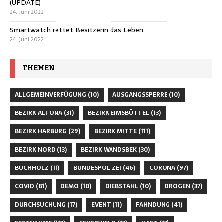
(UPDATE)
24. Juni 2022
Smartwatch rettet Besitzerin das Leben
24. Juni 2022
THEMEN
ALLGEMEINVERFÜGUNG
(10)
AUSGANGSSPERRE
(10)
BEZIRK ALTONA
(31)
BEZIRK EIMSBÜTTEL
(13)
BEZIRK HARBURG
(29)
BEZIRK MITTE
(111)
BEZIRK NORD
(13)
BEZIRK WANDSBEK
(30)
BUCHHOLZ
(11)
BUNDESPOLIZEI
(46)
CORONA
(97)
COVID
(81)
DEMO
(10)
DIEBSTAHL
(10)
DROGEN
(37)
DURCHSUCHUNG
(17)
EVENT
(11)
FAHNDUNG
(41)