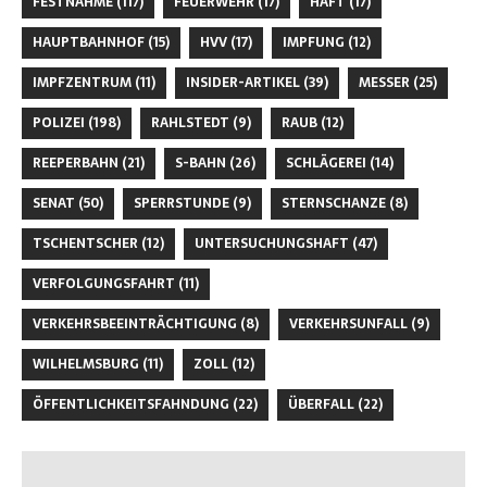
FESTNAHME
(117)
FEUERWEHR
(17)
HAFT
(17)
HAUPTBAHNHOF
(15)
HVV
(17)
IMPFUNG
(12)
IMPFZENTRUM
(11)
INSIDER-ARTIKEL
(39)
MESSER
(25)
POLIZEI
(198)
RAHLSTEDT
(9)
RAUB
(12)
REEPERBAHN
(21)
S-BAHN
(26)
SCHLÄGEREI
(14)
SENAT
(50)
SPERRSTUNDE
(9)
STERNSCHANZE
(8)
TSCHENTSCHER
(12)
UNTERSUCHUNGSHAFT
(47)
VERFOLGUNGSFAHRT
(11)
VERKEHRSBEEINTRÄCHTIGUNG
(8)
VERKEHRSUNFALL
(9)
WILHELMSBURG
(11)
ZOLL
(12)
ÖFFENTLICHKEITSFAHNDUNG
(22)
ÜBERFALL
(22)