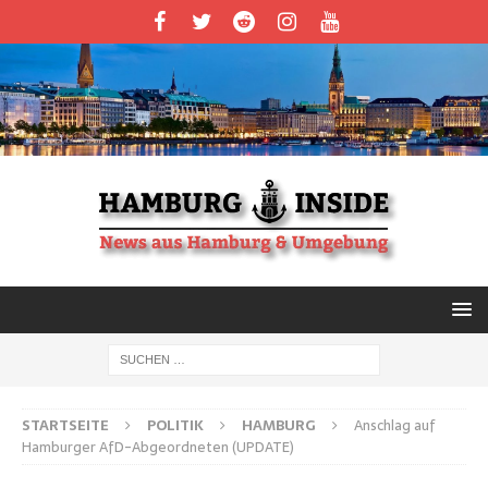
STARTSEITE
POLITIK
HAMBURG
Anschlag auf
Hamburger AfD-Abgeordneten (UPDATE)