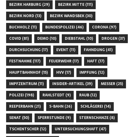
BEZIRK HARBURG
(29)
BEZIRK MITTE
(111)
BEZIRK NORD
(13)
BEZIRK WANDSBEK
(30)
BUCHHOLZ
(11)
BUNDESPOLIZEI
(46)
CORONA
(97)
COVID
(81)
DEMO
(10)
DIEBSTAHL
(10)
DROGEN
(37)
DURCHSUCHUNG
(17)
EVENT
(11)
FAHNDUNG
(41)
FESTNAHME
(117)
FEUERWEHR
(17)
HAFT
(17)
HAUPTBAHNHOF
(15)
HVV
(17)
IMPFUNG
(12)
IMPFZENTRUM
(11)
INSIDER-ARTIKEL
(39)
MESSER
(25)
POLIZEI
(198)
RAHLSTEDT
(9)
RAUB
(12)
REEPERBAHN
(21)
S-BAHN
(26)
SCHLÄGEREI
(14)
SENAT
(50)
SPERRSTUNDE
(9)
STERNSCHANZE
(8)
TSCHENTSCHER
(12)
UNTERSUCHUNGSHAFT
(47)