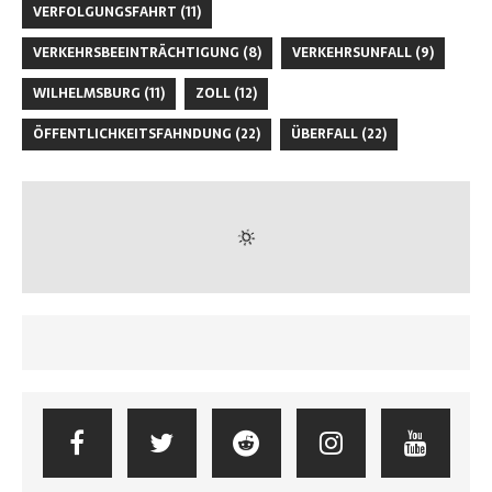
VERFOLGUNGSFAHRT
(11)
VERKEHRSBEEINTRÄCHTIGUNG
(8)
VERKEHRSUNFALL
(9)
WILHELMSBURG
(11)
ZOLL
(12)
ÖFFENTLICHKEITSFAHNDUNG
(22)
ÜBERFALL
(22)