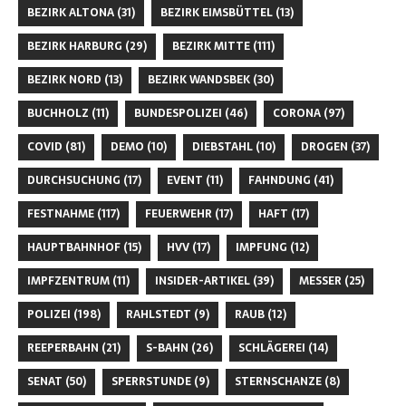
BEZIRK ALTONA
(31)
BEZIRK EIMSBÜTTEL
(13)
BEZIRK HARBURG
(29)
BEZIRK MITTE
(111)
BEZIRK NORD
(13)
BEZIRK WANDSBEK
(30)
BUCHHOLZ
(11)
BUNDESPOLIZEI
(46)
CORONA
(97)
COVID
(81)
DEMO
(10)
DIEBSTAHL
(10)
DROGEN
(37)
DURCHSUCHUNG
(17)
EVENT
(11)
FAHNDUNG
(41)
FESTNAHME
(117)
FEUERWEHR
(17)
HAFT
(17)
HAUPTBAHNHOF
(15)
HVV
(17)
IMPFUNG
(12)
IMPFZENTRUM
(11)
INSIDER-ARTIKEL
(39)
MESSER
(25)
POLIZEI
(198)
RAHLSTEDT
(9)
RAUB
(12)
REEPERBAHN
(21)
S-BAHN
(26)
SCHLÄGEREI
(14)
SENAT
(50)
SPERRSTUNDE
(9)
STERNSCHANZE
(8)