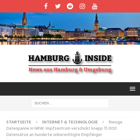
STARTSEITE
INTERNET & TECHNOLOGIE
Riesige
Datenpanne in NRW: Impfzentrum verschickt knapp 13.000
Datensätze an hunderte unberechtigte Empfänger