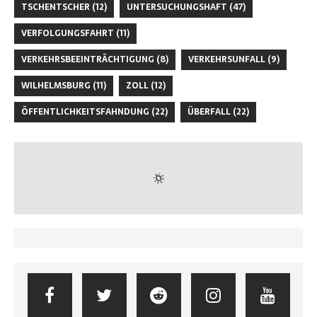
TSCHENTSCHER
(12)
UNTERSUCHUNGSHAFT
(47)
VERFOLGUNGSFAHRT
(11)
VERKEHRSBEEINTRÄCHTIGUNG
(8)
VERKEHRSUNFALL
(9)
WILHELMSBURG
(11)
ZOLL
(12)
ÖFFENTLICHKEITSFAHNDUNG
(22)
ÜBERFALL
(22)