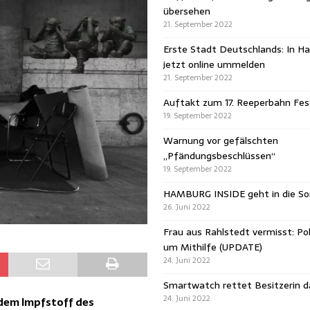
übersehen
21. September 2022
Erste Stadt Deutschlands: In H
jetzt online ummelden
21. September 2022
Auftakt zum 17. Reeperbahn Fest
19. September 2022
Warnung vor gefälschten
„Pfändungsbeschlüssen“
19. September 2022
HAMBURG INSIDE geht in die 
26. Juni 2022
Frau aus Rahlstedt vermisst: Pol
um Mithilfe (UPDATE)
24. Juni 2022
Smartwatch rettet Besitzerin 
24. Juni 2022
dem Impfstoff des