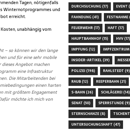
ommenden Tagen, nötigenfalls
DURCHSUCHUNG
(17)
EVENT
(
 des Winternotprogrammes und
bot erreicht.
FAHNDUNG
(41)
FESTNAHME
(
FEUERWEHR
(17)
HAFT
(17)
e Kosten, unabhängig vom
HAUPTBAHNHOF
(15)
HVV
(17)
IMPFUNG
(12)
IMPFZENTRUM
teht – so können wir den lange
hen und für eine sehr mobile
INSIDER-ARTIKEL
(39)
MESSE
ir dieses Angebot machen
ogramm eine Infrastruktur
POLIZEI
(198)
RAHLSTEDT
(9)
nen. Die Mitarbeitenden bei
RAUB
(12)
REEPERBAHN
(21)
emiebedingungen einen harten
ten mit größtem Engagement
S-BAHN
(26)
SCHLÄGEREI
(14)
Dafür möchte ich mich von
SENAT
(50)
SPERRSTUNDE
(9)
STERNSCHANZE
(8)
TSCHENT
UNTERSUCHUNGSHAFT
(47)