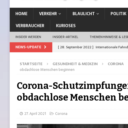
HOME
VERKEHR
BLAULICHT
POLITIK
VERBRAUCHER
KURIOSES
INSIDER WERDEN
INSIDER-ARTIKEL
THEMENHINWEISE & LE
NEWS-UPDATE
[ 28. September 2022 ]
Internationale Fahn
[ 26. September 2022 ]
Vom Kiez direkt in d
STARTSEITE
GESUNDHEIT & MEDIZIN
CORONA
[ 21. September 2022 ]
Auffahrunfall: Siche
obdachlose Menschen beginnen
[ 21. September 2022 ]
Erste Stadt Deutschl
Corona-Schutzimpfunge
[ 19. Januar 2023 ]
13-Jährige aus Rahlstedt 
obdachlose Menschen b
27. April 2021
Corona