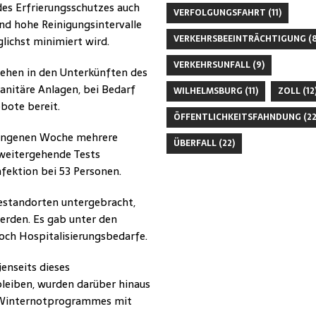
s Erfrierungsschutzes auch
VERFOLGUNGSFAHRT
(11)
nd hohe Reinigungsintervalle
VERKEHRSBEEINTRÄCHTIGUNG
(8
lichst minimiert wird.
VERKEHRSUNFALL
(9)
ehen in den Unterkünften des
nitäre Anlagen, bei Bedarf
WILHELMSBURG
(11)
ZOLL
(12
bote bereit.
ÖFFENTLICHKEITSFAHNDUNG
(22
gangenen Woche mehrere
ÜBERFALL
(22)
 weitergehende Tests
fektion bei 53 Personen.
estandorten untergebracht,
erden. Es gab unter den
och Hospitalisierungsbedarfe.
enseits dieses
leiben, wurden darüber hinaus
s Winternotprogrammes mit