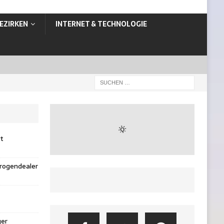
EZIRKEN
INTERNET & TECHNOLOGIE
st
rogendealer
ger