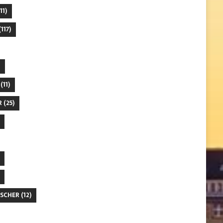
11)
117)
(11)
R
(25)
SCHER
(12)