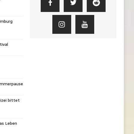
amburg
ival
Sommerpause
izei bittet
das Leben