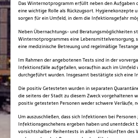
Das Winternotprogramm erfüllt neben den Aufgaben de
eine wichtige Rolle als Rückzugsort. Hygienekonzepte u
sorgen für ein Umfeld, in dem die Infektionsgefahr mög
Neben Übernachtungs- und Beratungsmöglichkeiten st
Winternotprogrammes eine Lebensmittelversorgung, sa
eine medizinische Betreuung und regelmäßige Testange
Im Rahmen der angebotenen Tests sind in der vorver
Infektionsfälle aufgefallen, woraufhin auch im Umfeld
durchgeführt wurden. Insgesamt bestätigte sich eine In
Die positiv Getesteten wurden in separaten Quarantän
die seitens der Stadt zu diesem Zweck vorgehaltenen w
positiv getesteten Personen weder schwere Verläufe, n
Um auszuschließen, dass sich Infektionen bei Personen j
Infektionsgeschehens ergeben haben und unentdeckt b
vorsichtshalber Reihentests in allen Unterkünften de