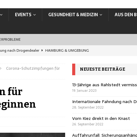
EVENTS
GESUNDHEIT & MEDIZIN
AUS DEN B
SERPROBLEME
dung nach Drogendealer
HAMBURG & UMGEBUNG
en Knast
HAMBURG & UMGEBUNG
Corona-Schutzimpfungen für
NEUESTE BEITRÄGE
rungsanhänger übersehen
HAMBURG & UMGEBUNG
ands: In Hamburg jetzt online ummelden
VERBRAUCHER
13-Jährige aus Rahlstedt vermis
n für
19. Januar 2023
vermisst
HAMBURG & UMGEBUNG
Internationale Fahndung nach D
eginnen
28. September 2022
Vom Kiez direkt in den Knast
26. September 2022
Auffahrunfall: Sicherungsanhän