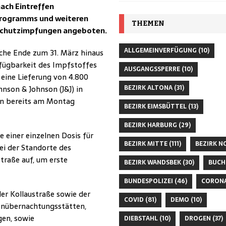
ach Eintreffen
programms und weiteren
THEMEN
Schutzimpfungen angeboten.
ALLGEMEINVERFÜGUNG
(10)
iche Ende zum 31. März hinaus
rfügbarkeit des Impfstoffes
AUSGANGSSPERRE
(10)
 eine Lieferung von 4.800
BEZIRK ALTONA
(31)
nson & Johnson (J&J) in
en bereits am Montag
BEZIRK EIMSBÜTTEL
(13)
BEZIRK HARBURG
(29)
 einer einzelnen Dosis für
BEZIRK MITTE
(111)
BEZIRK N
i der Standorte des
traße auf, um erste
BEZIRK WANDSBEK
(30)
BUCH
BUNDESPOLIZEI
(46)
CORON
r Kollaustraße sowie der
COVID
(81)
DEMO
(10)
enübernachtungsstätten,
en, sowie
DIEBSTAHL
(10)
DROGEN
(37)