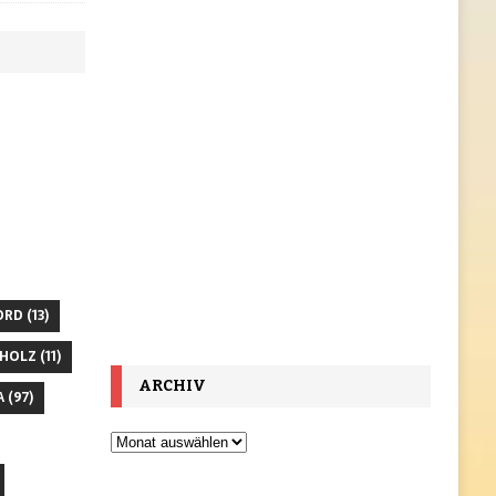
ORD
(13)
HOLZ
(11)
ARCHIV
A
(97)