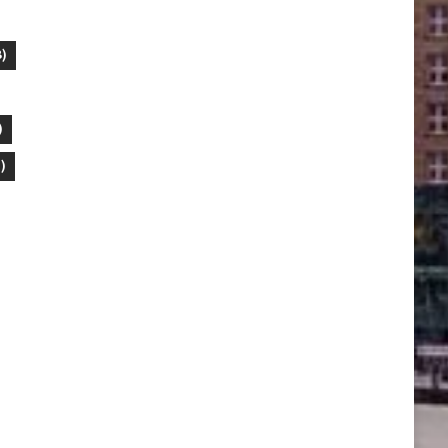
)
)
)