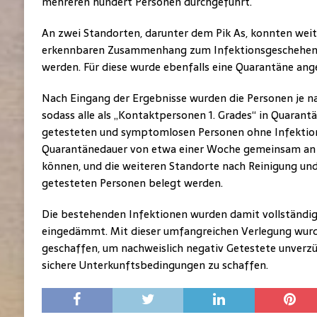
mehreren hundert Personen durchgeführt.
An zwei Standorten, darunter dem Pik As, konnten weit
erkennbaren Zusammenhang zum Infektionsgeschehen in
werden. Für diese wurde ebenfalls eine Quarantäne ang
Nach Eingang der Ergebnisse wurden die Personen je na
sodass alle als „Kontaktpersonen 1. Grades“ in Quarant
getesteten und symptomlosen Personen ohne Infektion
Quarantänedauer von etwa einer Woche gemeinsam an 
können, und die weiteren Standorte nach Reinigung und
getesteten Personen belegt werden.
Die bestehenden Infektionen wurden damit vollständig 
eingedämmt. Mit dieser umfangreichen Verlegung wur
geschaffen, um nachweislich negativ Getestete unverz
sichere Unterkunftsbedingungen zu schaffen.