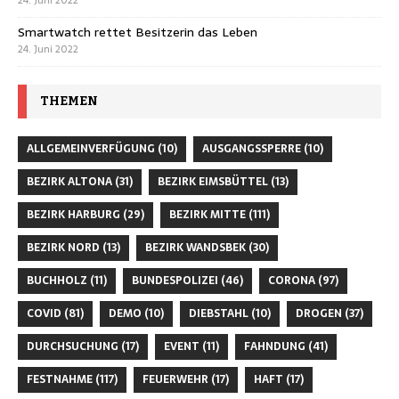
Smartwatch rettet Besitzerin das Leben
24. Juni 2022
THEMEN
ALLGEMEINVERFÜGUNG
(10)
AUSGANGSSPERRE
(10)
BEZIRK ALTONA
(31)
BEZIRK EIMSBÜTTEL
(13)
BEZIRK HARBURG
(29)
BEZIRK MITTE
(111)
BEZIRK NORD
(13)
BEZIRK WANDSBEK
(30)
BUCHHOLZ
(11)
BUNDESPOLIZEI
(46)
CORONA
(97)
COVID
(81)
DEMO
(10)
DIEBSTAHL
(10)
DROGEN
(37)
DURCHSUCHUNG
(17)
EVENT
(11)
FAHNDUNG
(41)
FESTNAHME
(117)
FEUERWEHR
(17)
HAFT
(17)