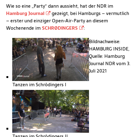
Wie so eine „Party“ dann aussieht, hat der NDR im
Hamburg Journal
gezeigt, bei Hamburgs – vermutlich
– erster und einziger Open-Air-Party an diesem
Wochenende im
SCHRØDINGERS
:
Bildnachweise:
HAMBURG INSIDE,
Quelle: Hamburg
Journal NDR vom 3.
Juli 2021
Tanzen im Schrödingers I
Tanzen im Schrödingers II