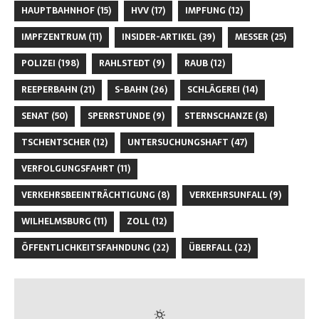
HAUPTBAHNHOF
(15)
HVV
(17)
IMPFUNG
(12)
IMPFZENTRUM
(11)
INSIDER-ARTIKEL
(39)
MESSER
(25)
POLIZEI
(198)
RAHLSTEDT
(9)
RAUB
(12)
REEPERBAHN
(21)
S-BAHN
(26)
SCHLÄGEREI
(14)
SENAT
(50)
SPERRSTUNDE
(9)
STERNSCHANZE
(8)
TSCHENTSCHER
(12)
UNTERSUCHUNGSHAFT
(47)
VERFOLGUNGSFAHRT
(11)
VERKEHRSBEEINTRÄCHTIGUNG
(8)
VERKEHRSUNFALL
(9)
WILHELMSBURG
(11)
ZOLL
(12)
ÖFFENTLICHKEITSFAHNDUNG
(22)
ÜBERFALL
(22)