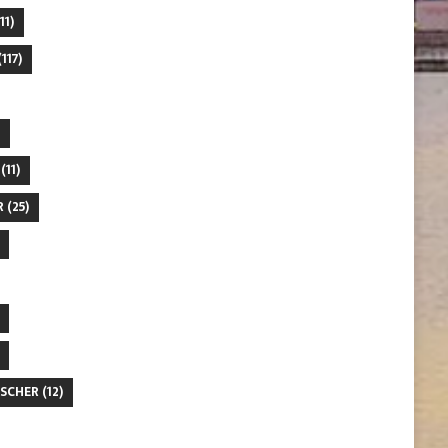
11)
117)
(11)
R
(25)
SCHER
(12)