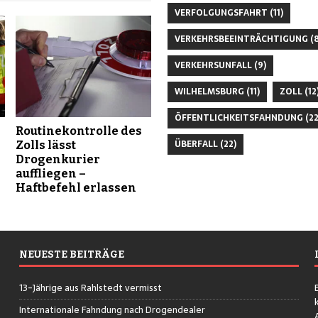
VERFOLGUNGSFAHRT
(11)
VERKEHRSBEEINTRÄCHTIGUNG
(8
VERKEHRSUNFALL
(9)
WILHELMSBURG
(11)
ZOLL
(12
ÖFFENTLICHKEITSFAHNDUNG
(22
8
Routinekontrolle des
ÜBERFALL
(22)
Zolls lässt
Drogenkurier
auffliegen –
Haftbefehl erlassen
NEUESTE BEITRÄGE
13-Jährige aus Rahlstedt vermisst
Internationale Fahndung nach Drogendealer