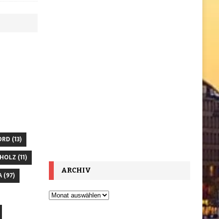
ORD
(13)
HOLZ
(11)
ARCHIV
A
(97)