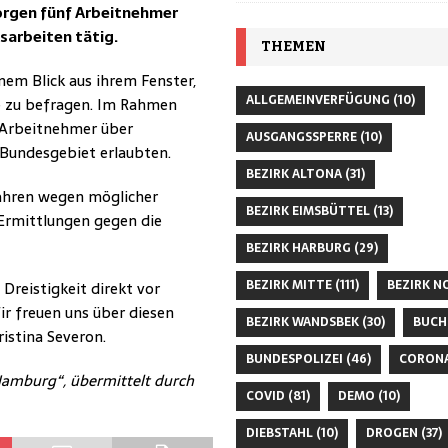
rgen fünf Arbeitnehmer
sarbeiten tätig.
THEMEN
em Blick aus ihrem Fenster,
ALLGEMEINVERFÜGUNG
(10)
se zu befragen. Im Rahmen
r Arbeitnehmer über
AUSGANGSSPERRE
(10)
Bundesgebiet erlaubten.
BEZIRK ALTONA
(31)
ahren wegen möglicher
BEZIRK EIMSBÜTTEL
(13)
Ermittlungen gegen die
BEZIRK HARBURG
(29)
BEZIRK MITTE
(111)
BEZIRK N
Dreistigkeit direkt vor
ir freuen uns über diesen
BEZIRK WANDSBEK
(30)
BUCH
ristina Severon.
BUNDESPOLIZEI
(46)
CORON
Hamburg“, übermittelt durch
COVID
(81)
DEMO
(10)
DIEBSTAHL
(10)
DROGEN
(37)