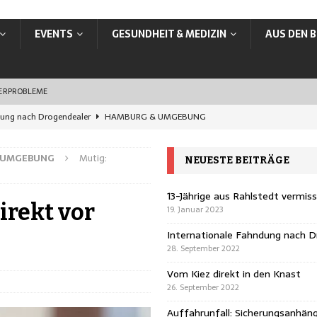
EVENTS
GESUNDHEIT & MEDIZIN
AUS DEN B
SERPROBLEME
dung nach Drogendealer
HAMBURG & UMGEBUNG
en Knast
HAMBURG & UMGEBUNG
 UMGEBUNG
Mutig:
NEUESTE BEITRÄGE
rungsanhänger übersehen
HAMBURG & UMGEBUNG
ands: In Hamburg jetzt online ummelden
VERBRAUCHER
13-Jährige aus Rahlstedt vermis
irekt vor
19. Januar 2023
vermisst
HAMBURG & UMGEBUNG
Internationale Fahndung nach D
28. September 2022
Vom Kiez direkt in den Knast
26. September 2022
Auffahrunfall: Sicherungsanhän