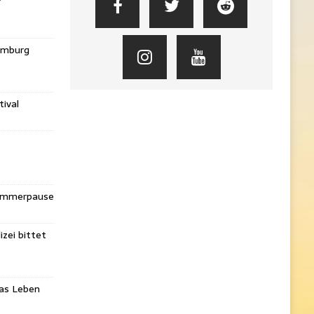
amburg
ival
Sommerpause
izei bittet
das Leben