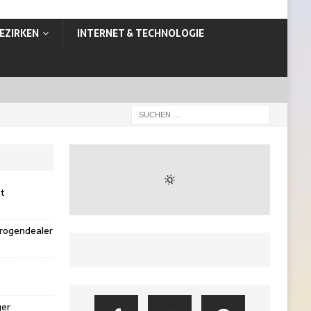
EZIRKEN
INTERNET & TECHNOLOGIE
st
rogendealer
ger