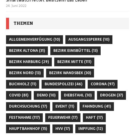
24. Juni 2022
THEMEN
ALLGEMEINVERFÜGUNG
(10)
AUSGANGSSPERRE
(10)
BEZIRK ALTONA
(31)
BEZIRK EIMSBÜTTEL
(13)
BEZIRK HARBURG
(29)
BEZIRK MITTE
(111)
BEZIRK NORD
(13)
BEZIRK WANDSBEK
(30)
BUCHHOLZ
(11)
BUNDESPOLIZEI
(46)
CORONA
(97)
COVID
(81)
DEMO
(10)
DIEBSTAHL
(10)
DROGEN
(37)
DURCHSUCHUNG
(17)
EVENT
(11)
FAHNDUNG
(41)
FESTNAHME
(117)
FEUERWEHR
(17)
HAFT
(17)
HAUPTBAHNHOF
(15)
HVV
(17)
IMPFUNG
(12)