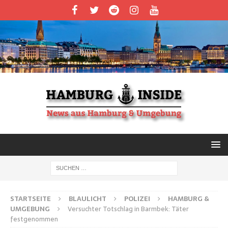
STARTSEITE
BLAULICHT
POLIZEI
HAMBURG &
UMGEBUNG
Versuchter Totschlag in Barmbek: Täter
festgenommen