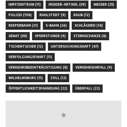
IMPFZENTRUM
(11)
INSIDER-ARTIKEL
(39)
MESSER
(25)
POLIZEI
(198)
RAHLSTEDT
(9)
RAUB
(12)
REEPERBAHN
(21)
S-BAHN
(26)
SCHLÄGEREI
(14)
SENAT
(50)
SPERRSTUNDE
(9)
STERNSCHANZE
(8)
TSCHENTSCHER
(12)
UNTERSUCHUNGSHAFT
(47)
VERFOLGUNGSFAHRT
(11)
VERKEHRSBEEINTRÄCHTIGUNG
(8)
VERKEHRSUNFALL
(9)
WILHELMSBURG
(11)
ZOLL
(12)
ÖFFENTLICHKEITSFAHNDUNG
(22)
ÜBERFALL
(22)