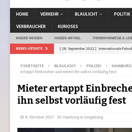
HOME
VERKEHR
BLAULICHT
POLITIK
VERBRAUCHER
KURIOSES
INSIDER WERDEN
INSIDER-ARTIKEL
THEMENHINWEISE & LE
NEWS-UPDATE
[ 28. September 2022 ]
Internationale Fahn
[ 26. September 2022 ]
Vom Kiez direkt in d
[ 21. September 2022 ]
Auffahrunfall: Siche
STARTSEITE
BLAULICHT
POLIZEI
HAMBURG
[ 21. September 2022 ]
Erste Stadt Deutschl
ertappt Einbrecher und nimmt ihn selbst vorläufig fest
[ 19. Januar 2023 ]
13-Jährige aus Rahlstedt 
Mieter ertappt Einbrech
ihn selbst vorläufig fest
4. Oktober 2021
Hamburg & Umgebung