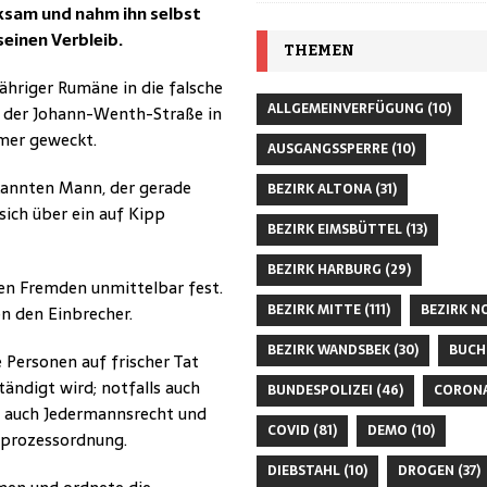
ksam und nahm ihn selbst
seinen Verbleib.
THEMEN
ähriger Rumäne in die falsche
ALLGEMEINVERFÜGUNG
(10)
 der Johann-Wenth-Straße in
mer geweckt.
AUSGANGSSPERRE
(10)
ekannten Mann, der gerade
BEZIRK ALTONA
(31)
ich über ein auf Kipp
BEZIRK EIMSBÜTTEL
(13)
BEZIRK HARBURG
(29)
n Fremden unmittelbar fest.
BEZIRK MITTE
(111)
BEZIRK N
en den Einbrecher.
BEZIRK WANDSBEK
(30)
BUCH
e Personen auf frischer Tat
tändigt wird; notfalls auch
BUNDESPOLIZEI
(46)
CORON
h auch Jedermannsrecht und
COVID
(81)
DEMO
(10)
fprozessordnung.
DIEBSTAHL
(10)
DROGEN
(37)