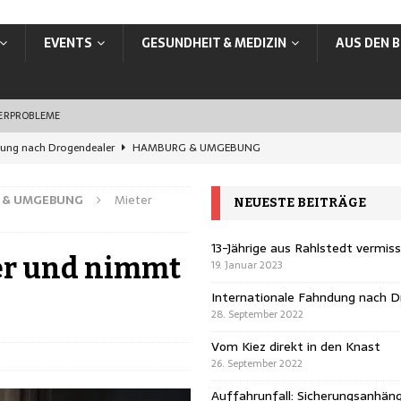
EVENTS
GESUNDHEIT & MEDIZIN
AUS DEN B
SERPROBLEME
dung nach Drogendealer
HAMBURG & UMGEBUNG
en Knast
HAMBURG & UMGEBUNG
rungsanhänger übersehen
HAMBURG & UMGEBUNG
 & UMGEBUNG
Mieter
NEUESTE BEITRÄGE
ands: In Hamburg jetzt online ummelden
VERBRAUCHER
vermisst
HAMBURG & UMGEBUNG
13-Jährige aus Rahlstedt vermis
er und nimmt
19. Januar 2023
Internationale Fahndung nach D
28. September 2022
Vom Kiez direkt in den Knast
26. September 2022
Auffahrunfall: Sicherungsanhän