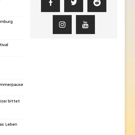
amburg
ival
Sommerpause
izei bittet
das Leben