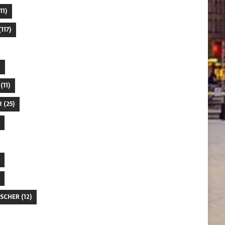
11)
117)
(11)
R
(25)
SCHER
(12)