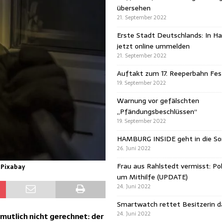
übersehen
21. September 2022
Erste Stadt Deutschlands: In H
jetzt online ummelden
21. September 2022
Auftakt zum 17. Reeperbahn Fest
19. September 2022
Warnung vor gefälschten
„Pfändungsbeschlüssen“
19. September 2022
HAMBURG INSIDE geht in die 
26. Juni 2022
Frau aus Rahlstedt vermisst: Pol
 Pixabay
um Mithilfe (UPDATE)
24. Juni 2022
Smartwatch rettet Besitzerin 
24. Juni 2022
utlich nicht gerechnet: der