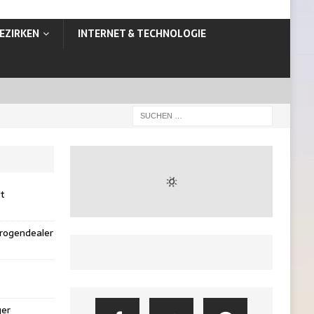
EZIRKEN
INTERNET & TECHNOLOGIE
st
rogendealer
ger