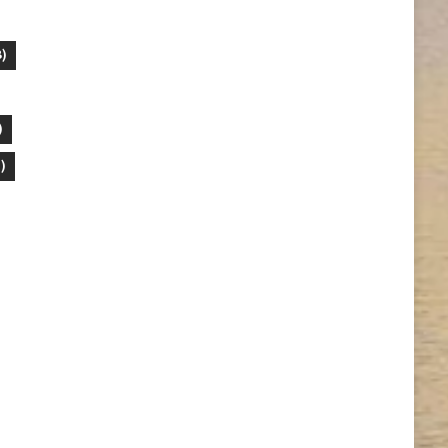
)
)
)