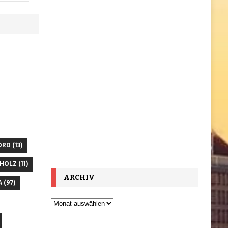
ORD
(13)
HOLZ
(11)
ARCHIV
A
(97)