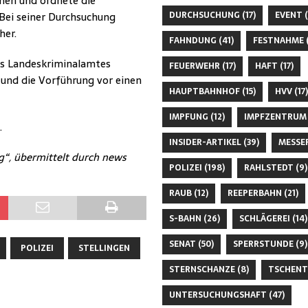
men und ordnete die
DURCHSUCHUNG
(17)
EVENT
(
Bei seiner Durchsuchung
her.
FAHNDUNG
(41)
FESTNAHME
(
es Landeskriminalamtes
FEUERWEHR
(17)
HAFT
(17)
 und die Vorführung vor einen
HAUPTBAHNHOF
(15)
HVV
(17)
IMPFUNG
(12)
IMPFZENTRUM
.
INSIDER-ARTIKEL
(39)
MESSE
g“, übermittelt durch news
POLIZEI
(198)
RAHLSTEDT
(9)
RAUB
(12)
REEPERBAHN
(21)
S-BAHN
(26)
SCHLÄGEREI
(14)
SENAT
(50)
SPERRSTUNDE
(9)
POLIZEI
STELLINGEN
STERNSCHANZE
(8)
TSCHENT
UNTERSUCHUNGSHAFT
(47)