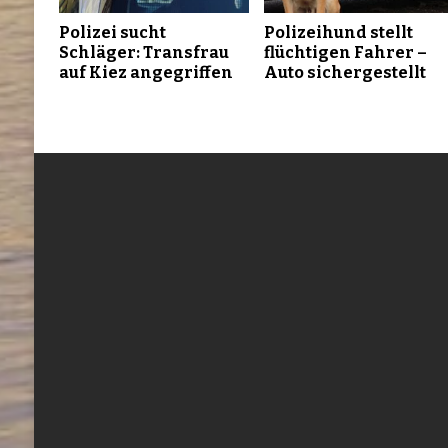
Polizei sucht
Polizeihund stellt
Schläger: Transfrau
flüchtigen Fahrer –
auf Kiez angegriffen
Auto sichergestellt