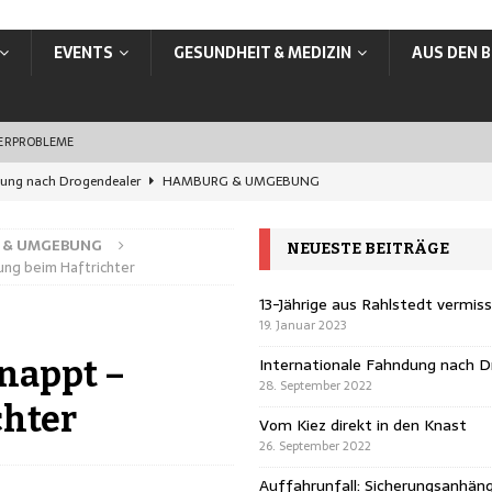
EVENTS
GESUNDHEIT & MEDIZIN
AUS DEN B
SERPROBLEME
dung nach Drogendealer
HAMBURG & UMGEBUNG
en Knast
HAMBURG & UMGEBUNG
 & UMGEBUNG
NEUESTE BEITRÄGE
rungsanhänger übersehen
HAMBURG & UMGEBUNG
ng beim Haftrichter
ands: In Hamburg jetzt online ummelden
VERBRAUCHER
13-Jährige aus Rahlstedt vermis
19. Januar 2023
vermisst
HAMBURG & UMGEBUNG
Internationale Fahndung nach D
nappt –
28. September 2022
chter
Vom Kiez direkt in den Knast
26. September 2022
Auffahrunfall: Sicherungsanhän