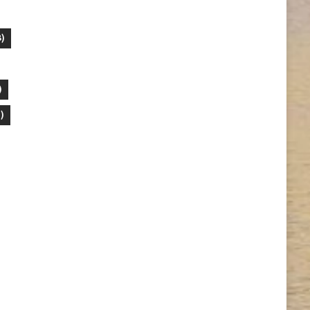
)
)
)