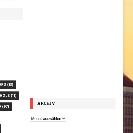
ORD
(13)
HOLZ
(11)
ARCHIV
A
(97)