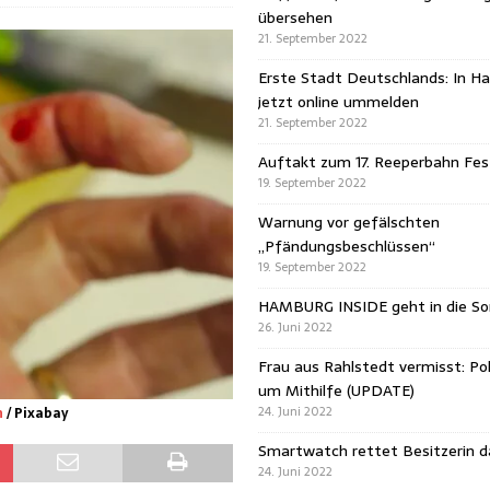
übersehen
21. September 2022
Erste Stadt Deutschlands: In H
jetzt online ummelden
21. September 2022
Auftakt zum 17. Reeperbahn Fest
19. September 2022
Warnung vor gefälschten
„Pfändungsbeschlüssen“
19. September 2022
HAMBURG INSIDE geht in die 
26. Juni 2022
Frau aus Rahlstedt vermisst: Pol
um Mithilfe (UPDATE)
24. Juni 2022
n
/ Pixabay
Smartwatch rettet Besitzerin 
24. Juni 2022