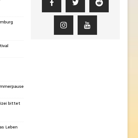
amburg
ival
Sommerpause
izei bittet
das Leben