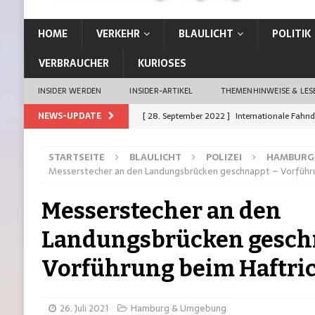
HOME
VERKEHR
BLAULICHT
POLITIK
VERBRAUCHER
KURIOSES
INSIDER WERDEN
INSIDER-ARTIKEL
THEMENHINWEISE & LE
NEWS-UPDATE
[ 28. September 2022 ]
Internationale Fahn
[ 26. September 2022 ]
Vom Kiez direkt in d
STARTSEITE
BLAULICHT
POLIZEI
HAMBURG
[ 21. September 2022 ]
Auffahrunfall: Siche
Messerstecher an den Landungsbrücken geschnappt – Vorführu
[ 21. September 2022 ]
Erste Stadt Deutschl
Messerstecher an den
[ 19. Januar 2023 ]
13-Jährige aus Rahlstedt 
Landungsbrücken gesch
Vorführung beim Haftri
26. Juli 2021
Hamburg & Umgebung