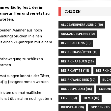
 vorläufig fest, der im
THEMEN
angegriffen und verletzt zu
tworten.
ALLGEMEINVERFÜGUNG
(10)
 beiden Männer aus noch
AUSGANGSSPERRE
(10)
andungsbrücken in einen
lt einen 21-Jährigen mit einem
BEZIRK ALTONA
(31)
BEZIRK EIMSBÜTTEL
(13)
ehrbewegung zu schützen,
BEZIRK HARBURG
(29)
rarmen.
BEZIRK MITTE
(111)
BEZIRK N
satzungen konnte der Täter,
BEZIRK WANDSBEK
(30)
BUCH
läufig festgenommen werden.
BUNDESPOLIZEI
(46)
CORON
izisten die mutmaßliche
rdienst übernahm noch gestern
COVID
(81)
DEMO
(10)
DIEBSTAHL
(10)
DROGEN
(37)