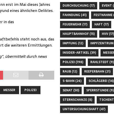
nn erst im Mai dieses Jahres
DURCHSUCHUNG
(17)
EVENT
(
grund eines ähnlichen Deliktes.
FAHNDUNG
(41)
FESTNAHME
(
r in das
FEUERWEHR
(17)
HAFT
(17)
HAUPTBAHNHOF
(15)
HVV
(17)
aftbefehls steht noch aus, das
IMPFUNG
(12)
IMPFZENTRUM
rt die weiteren Ermittlungen.
INSIDER-ARTIKEL
(39)
MESSE
g“, übermittelt durch news
POLIZEI
(198)
RAHLSTEDT
(9)
RAUB
(12)
REEPERBAHN
(21)
S-BAHN
(26)
SCHLÄGEREI
(14)
MESSER
POLIZEI
SENAT
(50)
SPERRSTUNDE
(9)
STERNSCHANZE
(8)
TSCHENT
UNTERSUCHUNGSHAFT
(47)