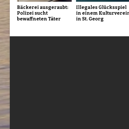
Bäckerei ausgeraubt:
Illegales Glücksspiel
Polizei sucht
in einem Kulturverei
bewaffneten Täter
in St. Georg