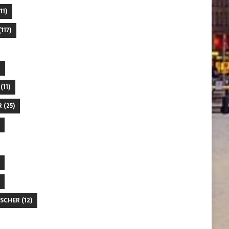
11)
117)
(11)
R
(25)
SCHER
(12)