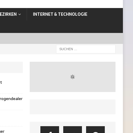
EZIRKEN
INTERNET & TECHNOLOGIE
st
rogendealer
ger