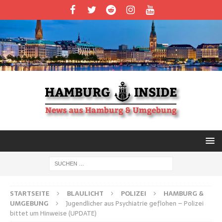
STARTSEITE
BLAULICHT
POLIZEI
HAMBURG &
UMGEBUNG
Jugendlicher aus Psychiatrie geflohen – Polizei
bittet um Hinweise (UPDATE)