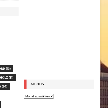
ORD
(13)
HOLZ
(11)
ARCHIV
A
(97)