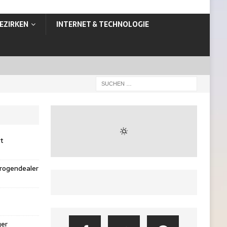
EZIRKEN
INTERNET & TECHNOLOGIE
st
rogendealer
ger