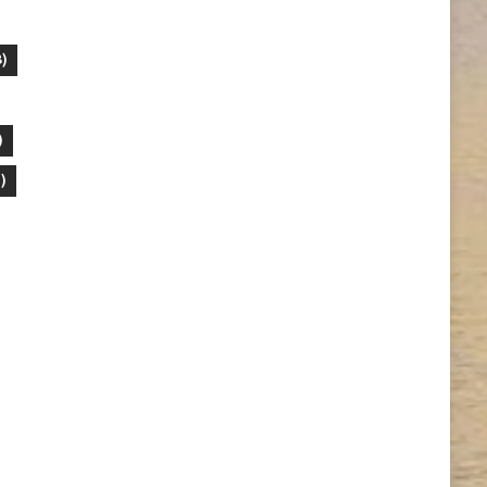
)
)
)