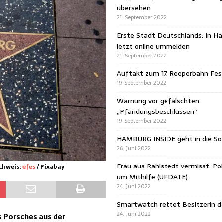
übersehen
21. September 2022
Erste Stadt Deutschlands: In H
jetzt online ummelden
21. September 2022
Auftakt zum 17. Reeperbahn Fest
19. September 2022
Warnung vor gefälschten
„Pfändungsbeschlüssen“
19. September 2022
HAMBURG INSIDE geht in die 
26. Juni 2022
Frau aus Rahlstedt vermisst: Pol
chweis:
efes
/ Pixabay
um Mithilfe (UPDATE)
24. Juni 2022
Smartwatch rettet Besitzerin 
24. Juni 2022
s Porsches aus der