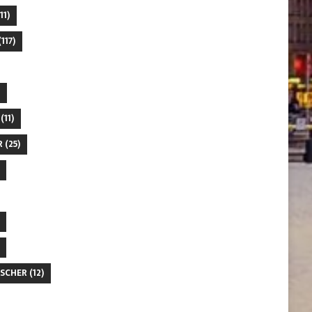
11)
117)
(11)
R
(25)
SCHER
(12)