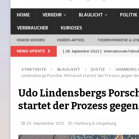
HOME
VERKEHR
BLAULICHT
POLITIK
VERBRAUCHER
KURIOSES
INSIDER WERDEN
INSIDER-ARTIKEL
THEMENHINWEISE & LE
NEWS-UPDATE
[ 28. September 2022 ]
Internationale Fahn
[ 26. September 2022 ]
Vom Kiez direkt in d
STARTSEITE
BLAULICHT
JUSTIZ
HAMBURG 
[ 21. September 2022 ]
Auffahrunfall: Siche
Lindensbergs Porsche: Mittwoch startet der Prozess gegen de
[ 21. September 2022 ]
Erste Stadt Deutschl
Udo Lindensbergs Porsc
[ 19. Januar 2023 ]
13-Jährige aus Rahlstedt 
startet der Prozess gege
20. September 2021
Hamburg & Umgebung