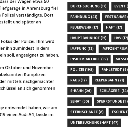
, dass der Wagen etwa 60
DURCHSUCHUNG
(17)
EVENT
(
iefgarage in Ahrensburg fiel
 Polizei verständigte. Dort
FAHNDUNG
(41)
FESTNAHME
(
stellt und später an
FEUERWEHR
(17)
HAFT
(17)
HAUPTBAHNHOF
(15)
HVV
(17)
 Fokus der Polizei. Ihm wird
er ihn zumindest in dem
IMPFUNG
(12)
IMPFZENTRUM
ln soll, angeeignet zu haben.
INSIDER-ARTIKEL
(39)
MESSE
n. Im Oktober und November
POLIZEI
(198)
RAHLSTEDT
(9)
unbekannten Komplizen
RAUB
(12)
REEPERBAHN
(21)
oder mittels nachgemachter
gschlüssel an sich genommen
S-BAHN
(26)
SCHLÄGEREI
(14)
SENAT
(50)
SPERRSTUNDE
(9)
euge entwendet haben, wie am
STERNSCHANZE
(8)
TSCHENT
19 einen Audi A4, beide im
UNTERSUCHUNGSHAFT
(47)