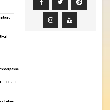
amburg
ival
Sommerpause
izei bittet
das Leben