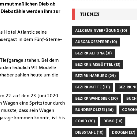
dem mutmaßlichen Dieb ab
Diebstähle werden ihm zur
THEMEN
ALLGEMEINVERFÜGUNG
(10)
 Hotel Atlantic seine
 Dauergast in dem Fünf-Sterne-
AUSGANGSSPERRE
(10)
BEZIRK ALTONA
(31)
r Tiefgarage stehen. Bei dem
BEZIRK EIMSBÜTTEL
(13)
rden lediglich 911 Modelle
ebhaber zahlen heute um die
BEZIRK HARBURG
(29)
BEZIRK MITTE
(111)
BEZIRK N
m 22. auf den 23. Juni 2020
BEZIRK WANDSBEK
(30)
BUCH
em Wagen eine Spritztour durch
 musste, dass sein Wagen
BUNDESPOLIZEI
(46)
CORON
garage kommen konnte, ist bis
COVID
(81)
DEMO
(10)
DIEBSTAHL
(10)
DROGEN
(37)