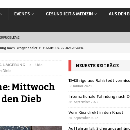
EVENTS
GESUNDHEIT & MEDIZIN
AUS DEN B
SERPROBLEME
dung nach Drogendealer
HAMBURG & UMGEBUNG
en Knast
HAMBURG & UMGEBUNG
& UMGEBUNG
Udo
NEUESTE BEITRÄGE
rungsanhänger übersehen
HAMBURG & UMGEBUNG
n Dieb
ands: In Hamburg jetzt online ummelden
VERBRAUCHER
13-Jährige aus Rahlstedt vermis
he: Mittwoch
19. Januar 2023
vermisst
HAMBURG & UMGEBUNG
Internationale Fahndung nach D
n den Dieb
28. September 2022
Vom Kiez direkt in den Knast
26. September 2022
Auffahrunfall: Sicherungsanhän